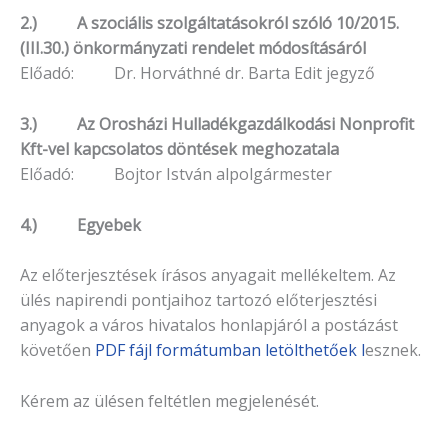
2.) A szociális szolgáltatásokról szóló 10/2015.
(III.30.) önkormányzati rendelet módosításáról
Előadó: Dr. Horváthné dr. Barta Edit jegyző
3.) Az Orosházi Hulladékgazdálkodási Nonprofit
Kft-vel kapcsolatos döntések meghozatala
Előadó: Bojtor István alpolgármester
4.) Egyebek
Az előterjesztések írásos anyagait mellékeltem. Az
ülés napirendi pontjaihoz tartozó elő­terjesztési
anyagok a város hivatalos honlapjáról a postázást
köve­tően
PDF fájl formátumban letölthetőek l
esznek.
Kérem az ülésen feltétlen megjelenését.