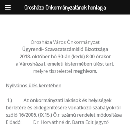
Orosháza Önkormányzatának honlapja
Skip
to
Orosháza Város Önkormányzat
content
Ügyrendi- Szavazatszámláló Bizottsága
2018. október hó 30-án (kedd) 8.00 órakor
a Városháza I. emeleti kistermében ülést tart,
melyre tisztelettel
meghívom.
Nyilvános ülés keretében
1.) Az önkormányzati lakások és helyiségek
bérletére és elidegenítésére vonatkozó szabályokról
szóló 16/2006. (IX.15.) Ö.r. számú rendelet módosítása
Előadó: Dr. Horváthné dr. Barta Edit jegyző