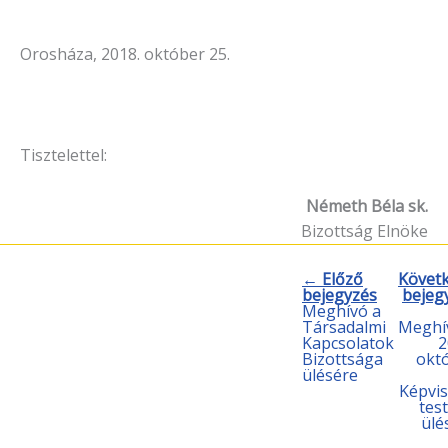
Orosháza, 2018. október 25.
Tisztelettel:
Németh Béla sk.
Bizottság Elnöke
← Előző
Követ
bejegyzés
bejeg
Meghívó a
Társadalmi
Meghí
Kapcsolatok
2
Bizottsága
okt
ülésére
Képvis
test
ülé