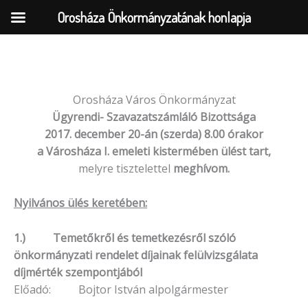
Orosháza Önkormányzatának honlapja
Skip
to
Orosháza Város Önkormányzat
content
Ügyrendi- Szavazatszámláló Bizottsága
2017. december 20-án (szerda) 8.00 órakor
a Városháza I. emeleti kistermében ülést tart,
melyre tisztelettel
meghívom.
Nyilvános ülés keretében:
1.) Temetőkről és temetkezésről szóló
önkormányzati rendelet díjainak felülvizsgálata
díjmérték szempontjából
Előadó: Bojtor István alpolgármester