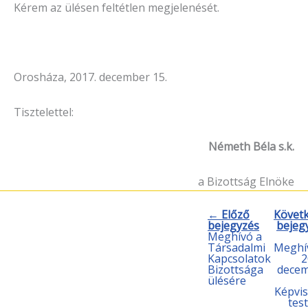
Kérem az ülésen feltétlen megjelenését.
Orosháza, 2017. december 15.
Tisztelettel:
Németh Béla s.k.
a Bizottság Elnöke
← Előző
Követ
bejegyzés
bejeg
Meghívó a
Társadalmi
Meghí
Kapcsolatok
2
Bizottsága
dece
ülésére
Képvis
test