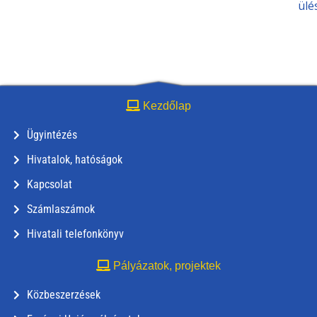
ülé
Kezdőlap
Ügyintézés
Hivatalok, hatóságok
Kapcsolat
Számlaszámok
Hivatali telefonkönyv
Pályázatok, projektek
Közbeszerzések