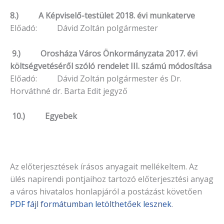
8.) A Képviselő-testület 2018. évi munkaterve
Előadó: Dávid Zoltán polgármester
9.) Orosháza Város Önkormányzata 2017. évi
költ
ségvetéséről szóló rendelet III. számú módosítása
Előadó: Dávid Zoltán polgármester és Dr.
Horváthné dr. Barta Edit jegyző
10.) Egyebek
Az előterjesztések írásos anyagait mellékeltem. Az
ülés napirendi pontjaihoz tartozó elő­terjesztési anyag
a város hivatalos honlapjáról a postázást köve­tően
PDF fájl formátumban letölthetőek lesznek
.