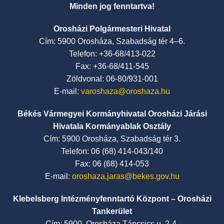
Minden jog fenntartva!
Orosházi Polgármesteri Hivatal
Cím: 5900 Orosháza, Szabadság tér 4–6.
Telefon: +36-68/413-022
Fax: +36-68/411-545
Zöldvonal: 06-80/931-001
E-mail:
varoshaza@oroshaza.hu
Békés Vármegyei Kormányhivatal Orosházi Járási
Hivatala Kormányablak Osztály
Cím: 5900 Orosháza, Szabadság tér 3.
Telefon: 06 (68) 414-043/140
Fax: 06 (68) 414-053
E-mail:
oroshaza.jaras@bekes.gov.hu
Klebelsberg Intézményfenntartó Központ – Orosházi
Tankerület
Cím: 5900, Orosháza Táncsics u. 2-4.