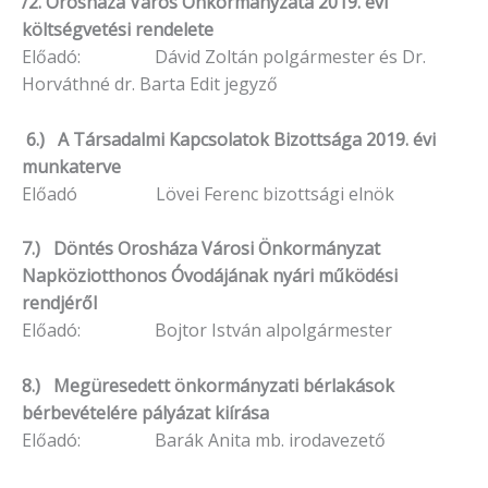
/2. Orosháza Város Önkormányzata 2019. évi
költségvetési rendelete
Előadó: Dávid Zoltán polgármester és Dr.
Horváthné dr. Barta Edit jegyző
6.) A Társadalmi Kapcsolatok Bizottsága 2019. évi
munkaterve
Előadó Lövei Ferenc bizottsági elnök
7.) Döntés Orosháza Városi Önkormányzat
Napköziotthonos Óvodájának nyári működési
rendjéről
Előadó: Bojtor István alpolgármester
8.) Megüresedett önkormányzati bérlakások
bérbevételére pályázat kiírása
Előadó: Barák Anita mb. irodavezető