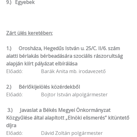
9.) Egyebek
Zárt ülés keretében:
1.) Orosháza, Hegedűs István u. 25/C. II/6. szám
alatti bérlakás bérbeadására szociális rászorultság
alapján kiírt pályázat elbírálása
Előadó: Barák Anita mb. irodavezető
2.) Bérlőkijelölés közérdekből
Előadó: Bojtor István alpolgármester
3.) Javaslat a Békés Megyei Önkormányzat
Közgyűlése által alapított „Elnöki elismerés” kitüntető
díjra
Előadó: Dávid Zoltán polgármester