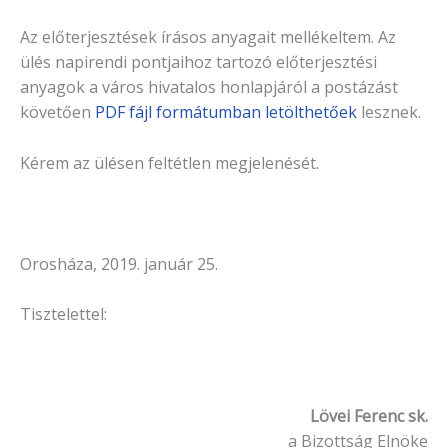
Az előterjesztések írásos anyagait mellékeltem. Az
ülés napirendi pontjaihoz tartozó elő­terjesztési
anyagok a város hivatalos honlapjáról a postázást
köve­tően
PDF fájl formátumban letölthetőek
lesznek.
Kérem az ülésen feltétlen megjelenését.
Orosháza, 2019. január 25.
Tisztelettel:
Lövei Ferenc sk.
a Bizottság Elnöke