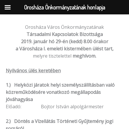
Orosháza Önkormányzatának honlapja
Orosháza Város Önkormányzatának
Skip
Társadalmi Kapcsolatok Bizottsága
to
2019. január hó 29-én (kedd) 8.00 órakor
content
a Városháza I. emeleti kistermében ülést tart,
melyre tisztelettel
meghívom.
Nyilvános ülés keretében
1.) Helyközi járatok helyi személyszállításban való
közreműködésére vonatkozó megállapodás
jóváhagyása
Előadó: Bojtor István alpolgármester
2.) Döntés a Vízellátás Történeti Gyűjtemény jogi
sorsáról