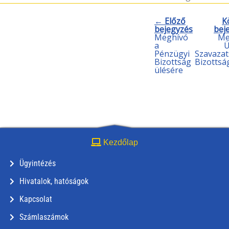
← Előző
K
bejegyzés
bej
Meghívó
Me
a
Ü
Pénzügyi
Szavazat
Bizottság
Bizottsá
ülésére
Kezdőlap
Ügyintézés
Hivatalok, hatóságok
Kapcsolat
Számlaszámok