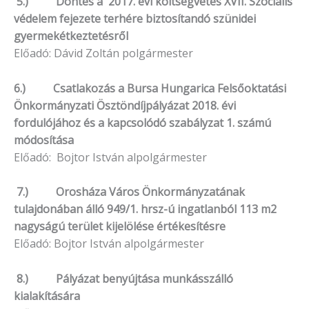
5.) Döntés a 2017. évi költségvetés XVII. Szociális
védelem fejezete terhére biztosítandó szünidei
gyermekétkeztetésről
Előadó: Dávid Zoltán polgármester
6.) Csatlakozás a Bursa Hungarica Felsőoktatási
Önkormányzati Ösztöndíjpályázat 2018. évi
fordulójához és a kapcsolódó szabályzat 1. számú
módosítása
Előadó: Bojtor István alpolgármester
7.) Orosháza Város Önkormányzatának
tulajdonában álló 949/1. hrsz-ú ingatlanból 113 m2
nagyságú terület kijelölése értékesítésre
Előadó: Bojtor István alpolgármester
8.) Pályázat benyújtása munkásszálló
kialakítására