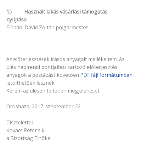
1.) Használt lakás vásárlási támogatás
nyújtása
Előadó: Dávid Zoltán polgármester
Az előterjesztések írásos anyagait mellékeltem. Az
ülés napirendi pontjaihoz tartozó elő­terjesztési
anyagok a postázást köve­tően
PDF fájl formátumban
letölthetőek lesznek.
Kérem az ülésen feltétlen megjelenését.
Orosháza, 2017. szeptember 22.
Tisztelettel:
Kovács Péter s.k.
a Bizottság Elnöke