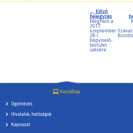
← Előző
bejegyzés
b
Meghívó a
2017.
szeptember
Szavaz
28-i
Bizott
Képviselő-
testület
ülésére
Kezdőlap
Ügyintézés
Hivatalok, hatóságok
Kapcsolat