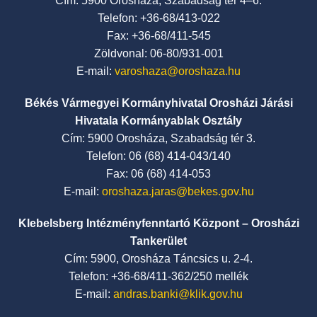
Cím: 5900 Orosháza, Szabadság tér 4–6.
Telefon: +36-68/413-022
Fax: +36-68/411-545
Zöldvonal: 06-80/931-001
E-mail:
varoshaza@oroshaza.hu
Békés Vármegyei Kormányhivatal Orosházi Járási
Hivatala Kormányablak Osztály
Cím: 5900 Orosháza, Szabadság tér 3.
Telefon: 06 (68) 414-043/140
Fax: 06 (68) 414-053
E-mail:
oroshaza.jaras@bekes.gov.hu
Klebelsberg Intézményfenntartó Központ – Orosházi
Tankerület
Cím: 5900, Orosháza Táncsics u. 2-4.
Telefon: +36-68/411-362/250 mellék
E-mail:
andras.banki@klik.gov.hu