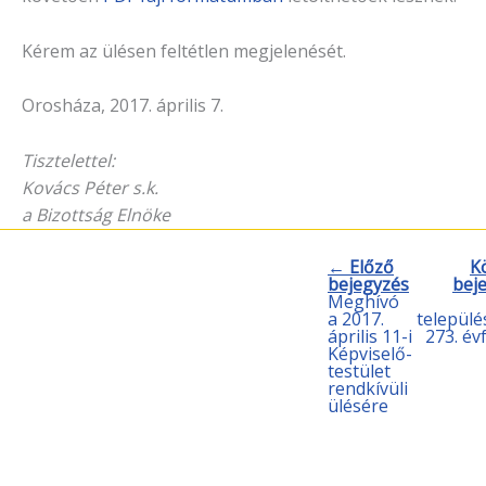
Kérem az ülésen feltétlen megjelenését.
Orosháza, 2017. április 7.
Tisztelettel:
Kovács Péter s.k.
a Bizottság Elnöke
← Előző
K
bejegyzés
bej
Meghívó
a 2017.
települé
április 11-i
273. év
Képviselő-
testület
rendkívüli
ülésére