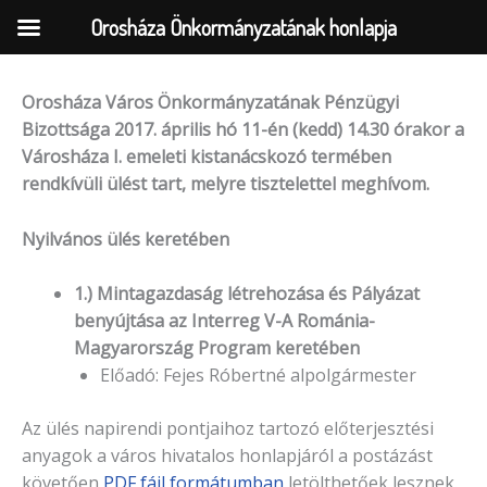
Orosháza Önkormányzatának honlapja
Orosháza Város Önkormányzatának Pénzügyi
Skip
Bizottsága 2017. április hó 11-én (kedd) 14.30 órakor a
to
Városháza I. emeleti kistanácskozó termében
content
rendkívüli ülést tart, melyre tisztelettel meghívom.
Nyilvános ülés keretében
1.) Mintagazdaság létrehozása és Pályázat
benyújtása az Interreg V-A Románia-
Magyarország Program keretében
Előadó: Fejes Róbertné alpolgármester
Az ülés napirendi pontjaihoz tartozó előterjesztési
anyagok a város hivatalos honlapjáról a postázást
követően
PDF fájl formátumban
letölthetőek lesznek.