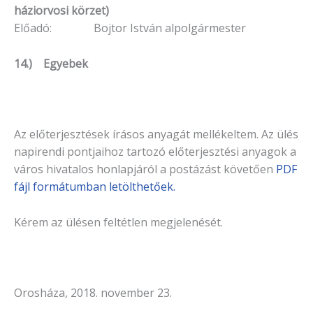
háziorvosi körzet)
Előadó: Bojtor István alpolgármester
14.) Egyebek
Az előterjesztések írásos anyagát mellékeltem. Az ülés
napirendi pontjaihoz tartozó elő­terjesztési anyagok a
város hivatalos honlapjáról a postázást köve­tően
PDF
fájl formátumban letölthetőek.
Kérem az ülésen feltétlen megjelenését.
Orosháza, 2018. november 23.