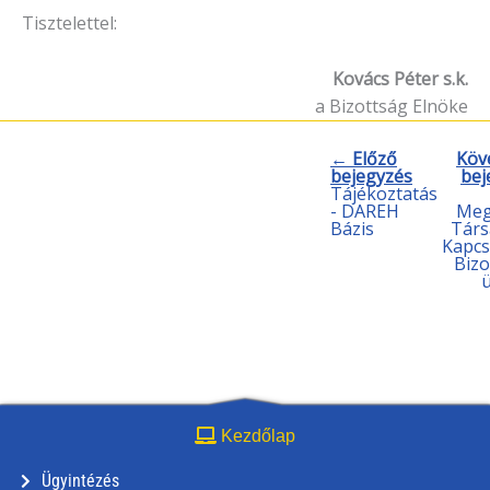
Tisztelettel:
Kovács Péter s.k.
a Bizottság Elnöke
← Előző
Köv
bejegyzés
bej
Tájékoztatás
- DAREH
Meg
Bázis
Társ
Kapcs
Bizo
ü
Kezdőlap
Ügyintézés