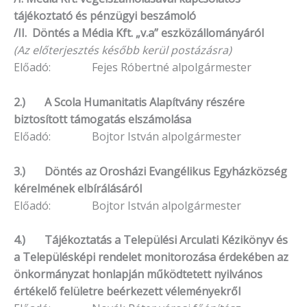
tájékoztató és pénzügyi beszámoló
/II. Döntés a Média Kft. „v.a” eszközállományáról
(Az előterjesztés később kerül postázásra)
Előadó: Fejes Róbertné alpolgármester
2.) A Scola Humanitatis Alapítvány részére
biztosított támogatás elszámolása
Előadó: Bojtor István alpolgármester
3.) Döntés az Orosházi Evangélikus Egyházközség
kérelmének elbírálásáról
Előadó: Bojtor István alpolgármester
4.) Tájékoztatás a Települési Arculati Kézikönyv és
a Településképi rendelet monitorozása érdekében az
önkormányzat honlapján működtetett nyilvános
értékelő felületre beérkezett véleményekről