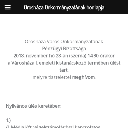
Orosháza Önkormányzatának honlapja
Skip
to
Orosháza Város Önkormányzatának
content
Pénzügyi Bizottsága
2018. november hó 28-án (szerda) 14.30 órakor
a Városháza I. emeleti kistanácskozó termében ülést
tart,
melyre tisztelettel
meghívom.
Nyilvános ülés keretében:
1.)
/I. Média Kft. végelszámolásával kapcsolatos