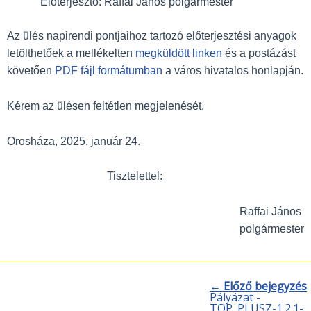
Előterjesztő: Raffai János polgármester
Az ülés napirendi pontjaihoz tartozó elő­terjesztési anyagok
letölthetőek a mellékelten
megküldött linken
és a postázást
követően
PDF fájl formátumban
a város hivatalos honlapján.
Kérem az ülésen feltétlen megjelenését.
Orosháza, 2025. január 24.
Tisztelettel:
Raffai János
polgármester
← Előző bejegyzés
Pályázat -
TOP_PLUSZ-1.2.1-