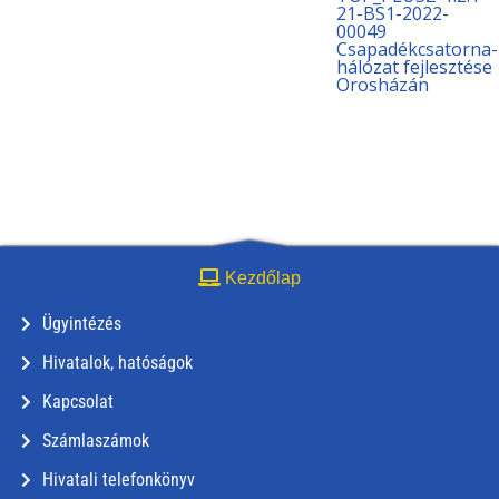
21-BS1-2022-
00049
Csapadékcsatorna-
hálózat fejlesztése
Orosházán
Kezdőlap
Ügyintézés
Hivatalok, hatóságok
Kapcsolat
Számlaszámok
Hivatali telefonkönyv