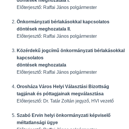
döntések meghozatala I.
Előterjesztő: Raffai János polgármester
Önkormányzati bérlakásokkal kapcsolatos
döntések meghozatala II.
Előterjesztő: Raffai János polgármester
Közérdekű jogcímű önkormányzati bérlakásokkal
kapcsolatos
döntések meghozatala
Előterjesztő: Raffai János polgármester
Orosháza Város Helyi Választási Bizottság
tagjának és póttagjainak megválasztása
Előterjesztő: Dr. Tatár Zoltán jegyző, HVI vezető
Szabó Ervin helyi önkormányzati képviselő
méltatlansági ügye