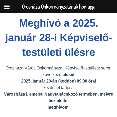
Orosháza Önkormányzatának honlapja
Meghívó a 2025.
Skip
január 28-i Képviselő-
to
content
testületi ülésre
Orosháza Város Önkormányzat Képviselő-testülete soron
következő
ülését
2025. január 28-án (kedden) 09.00 órai
kezdettel tartja a
Városháza I. emeleti Nagytanácskozó termében, melyre
tisztelettel
meghívom.