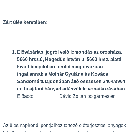
Zárt ülés keretében:
Elővásárlási jogról való lemondás az orosháza,
5660 hrsz.ú, Hegedűs István u. 5660 hrsz. alatti
kivett beépítetlen terület megnevezésű
ingatlannak a Molnár Gyuláné és Kovács
Sándorné tulajdonában álló összesen 2464/3964-
ed tulajdoni hányad adásvétele vonatkozásában
Előadó: Dávid Zoltán polgármester
Az ülés napirendi pontjaihoz tartozó elő­terjesztési anyagok