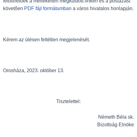
letölthetőek a mellékelten megküldött linken és a postázást
követően
PDF fájl formátumban
a város hivatalos honlapján.
Kérem az ülésen feltétlen megjelenését.
Orosháza, 2023. október 13.
Tisztelettel:
Németh Béla sk.
Bizottság Elnöke