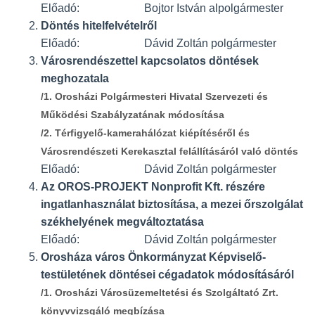
Előadó: Bojtor István alpolgármester
Döntés hitelfelvételről
Előadó: Dávid Zoltán polgármester
Városrendészettel kapcsolatos döntések
meghozatala
/1. Orosházi Polgármesteri Hivatal Szervezeti és
Működési Szabályzatának módosítása
/2. Térfigyelő-kamerahálózat kiépítéséről és
Városrendészeti Kerekasztal felállításáról való döntés
Előadó: Dávid Zoltán polgármester
Az OROS-PROJEKT Nonprofit Kft. részére
ingatlanhasználat biztosítása, a mezei őrszolgálat
székhelyének megváltoztatása
Előadó: Dávid Zoltán polgármester
Orosháza város Önkormányzat Képviselő-
testületének döntései cégadatok módosításáról
/1. Orosházi Városüzemeltetési és Szolgáltató Zrt.
könyvvizsgáló megbízása