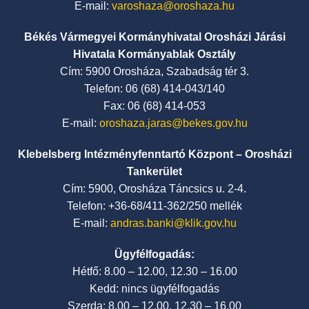
E-mail:
varoshaza@oroshaza.hu
Békés Vármegyei Kormányhivatal Orosházi Járási
Hivatala Kormányablak Osztály
Cím: 5900 Orosháza, Szabadság tér 3.
Telefon: 06 (68) 414-043/140
Fax: 06 (68) 414-053
E-mail:
oroshaza.jaras@bekes.gov.hu
Klebelsberg Intézményfenntartó Központ – Orosházi
Tankerület
Cím: 5900, Orosháza Táncsics u. 2-4.
Telefon: +36-68/411-362/250 mellék
E-mail:
andras.banki@klik.gov.hu
Ügyfélfogadás:
Hétfő: 8.00 – 12.00, 12.30 – 16.00
Kedd: nincs ügyfélfogadás
Szerda: 8.00 – 12.00, 12.30 – 16.00