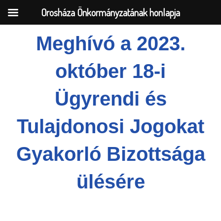
Orosháza Önkormányzatának honlapja
Meghívó a 2023.
Skip
október 18-i
to
content
Ügyrendi és
Tulajdonosi Jogokat
Gyakorló Bizottsága
ülésére