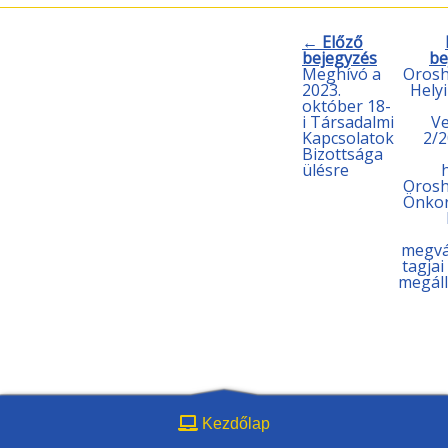
← Előző
bejegyzés
be
Meghívó a
Orosh
2023.
Helyi
október 18-
i Társadalmi
Ve
Kapcsolatok
2/2
Bizottsága
ülésre
Orosh
Önko
megvá
tagja
megáll
Kezdőlap