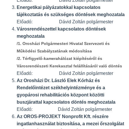
Előadó: Dávid Zoltán polgármester
Energetikai pályázatokkal kapcsolatos
tájékoztatás és szükséges döntések meghozatala
Előadó: Dávid Zoltán polgármester
Városrendészettel kapcsolatos döntések
meghozatala
/1. Orosházi Polgármesteri Hivatal Szervezeti és
Működési Szabályzatának módosítása
/2. Térfigyelő-kamerahálózat kiépítéséről és
Városrendészeti Kerekasztal felállításáról való döntés
Előadó: Dávid Zoltán polgármester
Az Orosházi Dr. László Elek Kórház és
Rendelőintézet székhelyintézménye és a
gyopárosi rehabilitációs központ közötti
buszjárattal kapcsolatos döntés meghozatala
Előadó: Dávid Zoltán polgármester
Az OROS-PROJEKT Nonprofit Kft. részére
ingatlanhasználat biztosítása, a mezei őrszolgálat