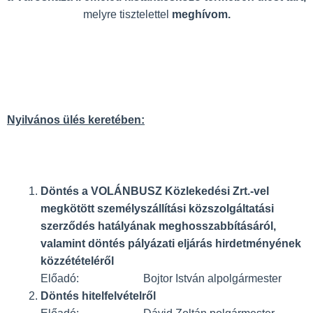
melyre tisztelettel
meghívom.
Nyilvános ülés keretében:
Döntés a VOLÁNBUSZ Közlekedési Zrt.-vel
megkötött személyszállítási közszolgáltatási
szerződés hatályának meghosszabbításáról,
valamint döntés pályázati eljárás hirdetményének
közzétételéről
Előadó: Bojtor István alpolgármester
Döntés hitelfelvételről