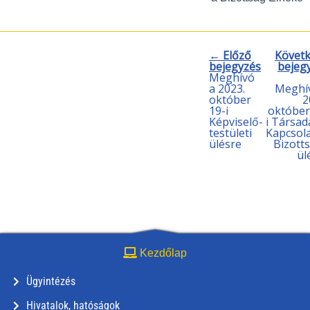
← Előző
Követ
bejegyzés
bejeg
Meghívó
a 2023.
Meghí
október
2
19-i
október
Képviselő-
i Társad
testületi
Kapcsol
ülésre
Bizott
ül
Kezdőlap
Ügyintézés
Hivatalok, hatóságok