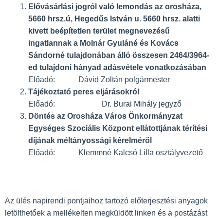
Elővásárlási jogról való lemondás az orosháza,
5660 hrsz.ú, Hegedűs István u. 5660 hrsz. alatti
kivett beépítetlen terület megnevezésű
ingatlannak a Molnár Gyuláné és Kovács
Sándorné tulajdonában álló összesen 2464/3964-
ed tulajdoni hányad adásvétele vonatkozásában
Előadó: Dávid Zoltán polgármester
Tájékoztató peres eljárásokról
Előadó: Dr. Burai Mihály jegyző
Döntés az Orosháza Város Önkormányzat
Egységes Szociális Központ ellátottjának térítési
díjának méltányossági kérelméről
Előadó: Klemmné Kalcsó Lilla osztályvezető
Az ülés napirendi pontjaihoz tartozó elő­terjesztési anyagok
letölthetőek a mellékelten megküldött linken és a postázást