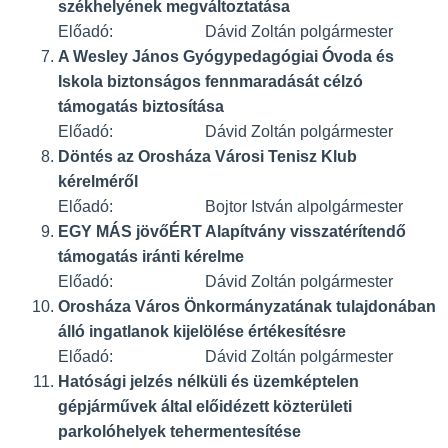
székhelyének megváltoztatása
Előadó: Dávid Zoltán polgármester
A Wesley János Gyógypedagógiai Óvoda és
Iskola biztonságos fennmaradását célzó
támogatás biztosítása
Előadó: Dávid Zoltán polgármester
Döntés az Orosháza Városi Tenisz Klub
kérelméről
Előadó: Bojtor István alpolgármester
EGY MÁS jövőÉRT Alapítvány visszatérítendő
támogatás iránti kérelme
Előadó: Dávid Zoltán polgármester
Orosháza Város Önkormányzatának tulajdonában
álló ingatlanok kijelölése értékesítésre
Előadó: Dávid Zoltán polgármester
Hatósági jelzés nélküli és üzemképtelen
gépjárművek által előidézett közterületi
parkolóhelyek tehermentesítése