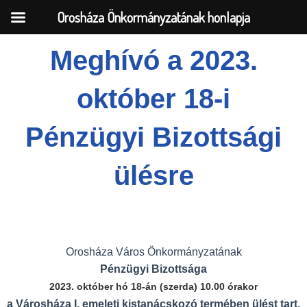
Orosháza Önkormányzatának honlapja
Meghívó a 2023.
Skip
október 18-i
to
content
Pénzügyi Bizottsági
ülésre
Orosháza Város Önkormányzatának
Pénzügyi
Bizottsága
2023. október hó 18-án (szerda) 10.00 órakor
a Városháza
I. emeleti kistanácskozó termében ülést tart,