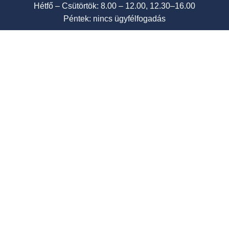
Hétfő – Csütörtök: 8.00 – 12.00, 12.30–16.00
Péntek: nincs ügyfélfogadás