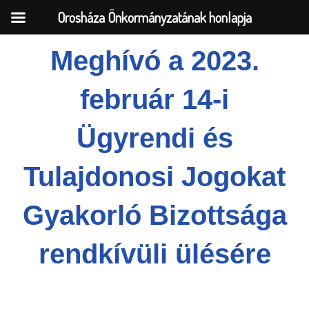
Orosháza Önkormányzatának honlapja
Meghívó a 2023.
Skip
február 14-i
to
content
Ügyrendi és
Tulajdonosi Jogokat
Gyakorló Bizottsága
rendkívüli ülésére