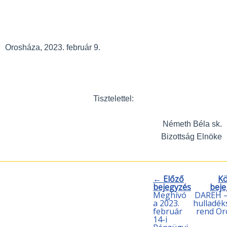
Orosháza, 2023. február 9.
Tisztelettel:
Németh Béla sk.
Bizottság Elnöke
← Előző
Kö
bejegyzés
bej
Meghívó
DAREH –
a 2023.
hulladéks
február
rend Or
14-i