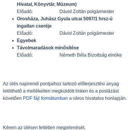
Hivatal, Könyvtár, Múzeum)
Előadó: Dávid Zoltán polgármester
Orosháza, Juhász Gyula utcai 5097/1 hrsz-ú
ingatlan cseréje
Előadó: Dávid Zoltán polgármester
Egyebek
Távolmaradások minősítése
Előadó: Németh Béla Bizottság elnöke
Az ülés napirendi pontjaihoz tartozó elő­terjesztési anyag
letölthető a mellékelten megküldött linken és a postázást
követően
PDF fájl formátumban
a város hivatalos honlapján.
Kérem az ülésen feltétlen megjelenését.