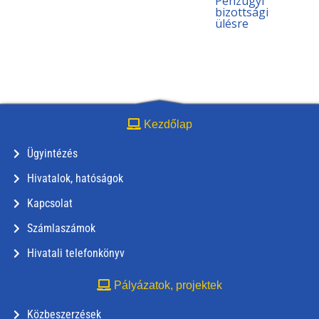
Pénzügyi
bizottsági
ülésre
Kezdőlap
Ügyintézés
Hivatalok, hatóságok
Kapcsolat
Számlaszámok
Hivatali telefonkönyv
Pályázatok, projektek
Közbeszerzések