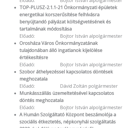
Előadó: Bojtor István alpolgármester
TOP-PLUSZ-2.1.1-21 Önkormányzati épületek
energetikai korszerűsítése felhívásra
benyújtandó pályázat költségvetésének és
tartalmának módosítása
Előadó: Bojtor István alpolgármester
Orosháza Város Önkormányzatának
tulajdonában álló ingatlanok kijelölése
értékesítésre
Előadó: Bojtor István alpolgármester
Szobor áthelyezéssel kapcsolatos döntések
meghozatala
Előadó: Dávid Zoltán polgármester
Munkásszállás üzemeltetésével kapcsolatos
döntés meghozatala
Előadó: Bojtor István alpolgármester
A Humán Szolgáltató Központ beszámolója a
szociális étkeztetés, népkonyhái szolgáltatás