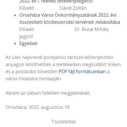
2022. év I. féléves tevékenységéről
Előadó: Dávid Zoltán
Orosháza Város Önkormányzatának 2022. évi
összesített közbeszerzési tervének módosítása
Előadó: Dr. Burai Mihály
jegyző
Egyebek
Az ülés napirendi pontjaihoz tartozó előterjesztési
anyagok letölthetőek a mellékelten megküldött linken
és a postázást követően
PDF fájl formátumban
a
város hivatalos honlapján.
Kérem az ülésen feltétlen megjelenését.
Orosháza, 2022. augusztus 19.
Tisztelettel: