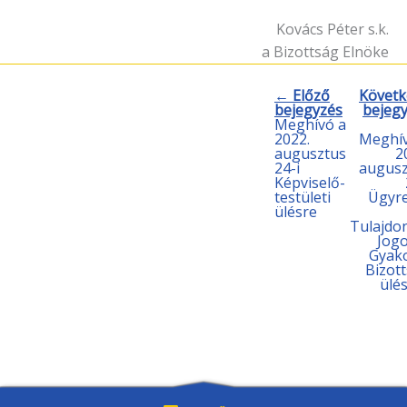
Kovács Péter s.k.
a Bizottság Elnöke
← Előző
Követk
bejegyzés
bejeg
Meghívó a
2022.
Meghív
augusztus
2
24-i
augusz
Képviselő-
testületi
Ügyr
ülésre
Tulajdo
Jog
Gyak
Bizot
ülé