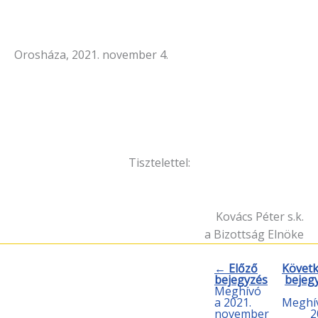
Orosháza, 2021. november 4.
Tisztelettel:
Kovács Péter s.k.
a Bizottság Elnöke
← Előző
Követ
bejegyzés
bejeg
Meghívó
a 2021.
Meghí
november
2