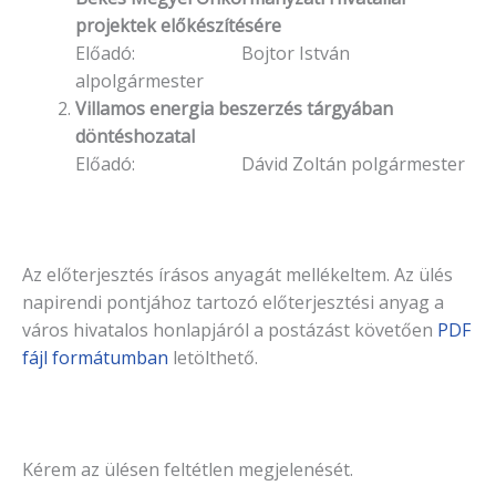
projektek előkészítésére
Előadó: Bojtor István
alpolgármester
Villamos energia beszerzés tárgyában
döntéshozatal
Előadó: Dávid Zoltán polgármester
Az előterjesztés írásos anyagát mellékeltem. Az ülés
napirendi pontjához tartozó elő­terjesztési anyag a
város hivatalos honlapjáról a postázást köve­tően
PDF
fájl formátumban
letölthető.
Kérem az ülésen feltétlen megjelenését.