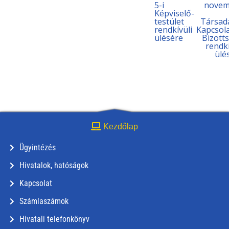
5-i
novem
Képviselő-
testület
Társad
rendkívüli
Kapcsol
ülésére
Bizott
rendkí
ülé
Kezdőlap
Ügyintézés
Hivatalok, hatóságok
Kapcsolat
Számlaszámok
Hivatali telefonkönyv