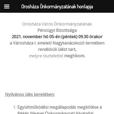
Orosháza Önkormányzatának honlapja
Orosháza Város Önkormányzatának
Skip
Pénzügyi
Bizottsága
to
2021. november hó 05-én (péntek) 09.30 órakor
content
a Városháza
I. emeleti Nagytanácskozó termében
rendkívüli ülést tart,
melyre tisztelettel
meghívom.
Nyilvános ülés keretében:
Együttműködési megállapodás megkötése a
Békés Megyei Önkormányzati Hivatallal