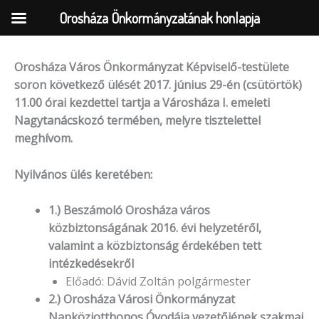
Orosháza Önkormányzatának honlapja
Orosháza Város Önkormányzat Képviselő-testülete
Skip
soron következő ülését 2017. június 29-én (csütörtök)
to
11.00 órai kezdettel tartja a Városháza I. emeleti
content
Nagytanácskozó termében, melyre tisztelettel
meghívom.
Nyilvános ülés keretében:
1.) Beszámoló Orosháza város
közbiztonságának 2016. évi helyzetéről,
valamint a közbiztonság érdekében tett
intézkedésekről
Előadó: Dávid Zoltán polgármester
2.) Orosháza Városi Önkormányzat
Napköziotthonos Óvodája vezetőjének szakmai