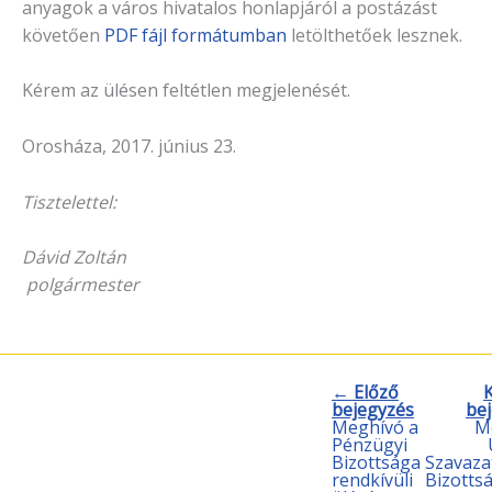
anyagok a város hivatalos honlapjáról a postázást
követően
PDF fájl formátumban
letölthetőek lesznek.
Kérem az ülésen feltétlen megjelenését.
Orosháza, 2017. június 23.
Tisztelettel:
Dávid Zoltán
polgármester
← Előző
bejegyzés
be
Meghívó a
M
Pénzügyi
Bizottsága
Szavaza
rendkívüli
Bizotts