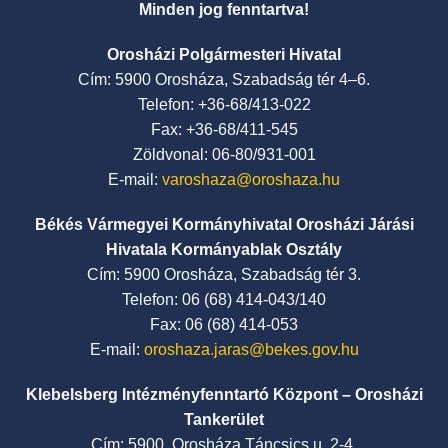
Minden jog fenntartva!
Orosházi Polgármesteri Hivatal
Cím: 5900 Orosháza, Szabadság tér 4–6.
Telefon: +36-68/413-022
Fax: +36-68/411-545
Zöldvonal: 06-80/931-001
E-mail:
varoshaza@oroshaza.hu
Békés Vármegyei Kormányhivatal Orosházi Járási
Hivatala Kormányablak Osztály
Cím: 5900 Orosháza, Szabadság tér 3.
Telefon: 06 (68) 414-043/140
Fax: 06 (68) 414-053
E-mail:
oroshaza.jaras@bekes.gov.hu
Klebelsberg Intézményfenntartó Központ – Orosházi
Tankerület
Cím: 5900, Orosháza Táncsics u. 2-4.