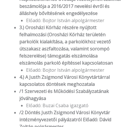
beszámolója a 2016/2017 nevelési évről és
álláshely bővítésének engedélyezése
Előadó: Bojtor István alpolgármester
3.) Orosházi Kórház részére nyújtott
felhalmozási (Orosházi Kórház területén
parkolók kialakítása, a parkolókhoz vezető
útszakasz aszfaltozása, valamint sorompó
felszerelése) támogatás elszámolása
elszámolás parkoló építéssel kapcsolatosan
Előadó: Bojtor István alpolgármester
4.) A Justh Zsigmond Városi Könyvtártárral
kapcsolatos döntések meghozatala
/1 Szervezeti és Működési Szabályzatának
jóváhagyása
Előadó: Buzai Csaba igazgató
/2 Döntés Justh Zsigmond Városi Könyvtár
intézményvezetői pályázatról Előadó: Dávid
Zoltán polgármester