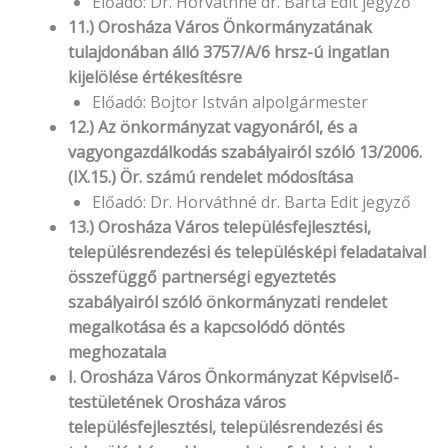
Előadó: Dr. Horváthné dr. Barta Edit jegyző
11.) Orosháza Város Önkormányzatának
tulajdonában álló 3757/A/6 hrsz-ú ingatlan
kijelölése értékesítésre
Előadó: Bojtor István alpolgármester
12.) Az önkormányzat vagyonáról, és a
vagyongazdálkodás szabályairól szóló 13/2006.
(IX.15.) Ör. számú rendelet módosítása
Előadó: Dr. Horváthné dr. Barta Edit jegyző
13.) Orosháza Város településfejlesztési,
településrendezési és településképi feladataival
összefüggő partnerségi egyeztetés
szabályairól szóló önkormányzati rendelet
megalkotása és a kapcsolódó döntés
meghozatala
I. Orosháza Város Önkormányzat Képviselő-
testületének Orosháza város
településfejlesztési, településrendezési és