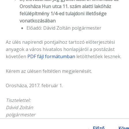
Orosháza Hun utca 11. szám alatti lakóház
felülépítmény 1/4-ed tulajdoni illetősége
vonatkozásában
Előadó: Dávid Zoltán polgármester
Az ülés napirendi pontjaihoz tartozó előterjesztési
anyagok a város hivatalos honlapjáról a postázást
követően
PDF fájl formátumban
letölthetőek lesznek.
Kérem az ülésen feltétlen megjelenését.
Orosháza, 2017. február 1.
Tisztelettel:
Dávid Zoltán
polgármester
← Előző
Köve