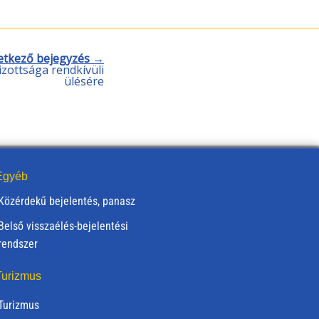
etkező bejegyzés →
zottsága rendkívüli
ülésére
gyéb
Közérdekű bejelentés, panasz
Belső visszaélés-bejelentési
rendszer
urizmus
Turizmus