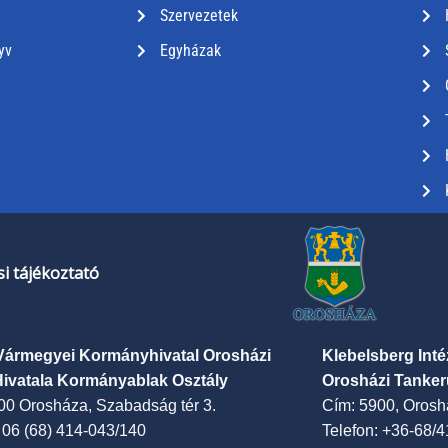
Szervezetek
yv
Egyházak
i tájékoztató
Vármegyei Kormányhivatal Orosházi
Klebelsberg Int
Hivatala Kormányablak Osztály
Orosházi Tanker
00 Orosháza, Szabadság tér 3.
Cím: 5900, Oroshá
: 06 (68) 414-043/140
Telefon: +36-68/