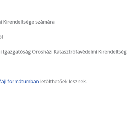
mi Kirendeltsége számára
ól
i Igazgatóság Orosházi Katasztrófavédelmi Kirendeltség
fájl formátumban
letölthetőek lesznek.