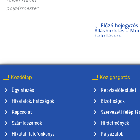
Dávid Zoltán
polgármester
← Előző bejegyzés
Álláshirdetés – M
betöltésére
Kezdőlap
Közigazgatás
Ügyintézés
Képviselőtestület
Hivatalok, hatóságok
Bizottságok
Kapcsolat
Szervezeti felépíté
Számlaszámok
Hirdetmények
Hivatali telefonkönyv
Pályázatok