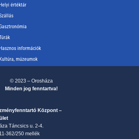
Helyi értéktár
Szállás
Gasztronómia
Túrák
Hasznos információk
Kultúra, múzeumok
© 2023 – Orosháza
Minden jog fenntartva!
ézményfenntartó Központ –
ület
za Táncsics u. 2-4.
411-362/250 mellék