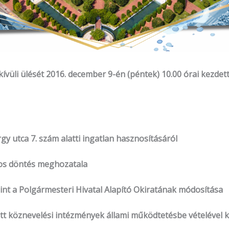
üli ülését 2016. december 9-én (péntek) 10.00 órai kezdett
y utca 7. szám alatti ingatlan hasznosításáról
tos döntés meghozatala
int a Polgármesteri Hivatal Alapító Okiratának módosítása
tt köznevelési intézmények állami működtetésbe vételével