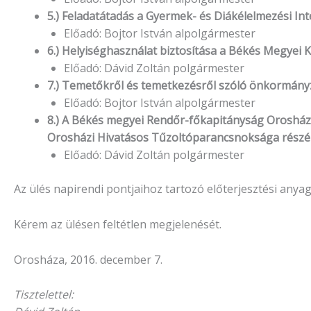
5.) Feladatátadás a Gyermek- és Diákélelmezési I
Előadó: Bojtor István alpolgármester
6.) Helyiséghasználat biztosítása a Békés Megyei
Előadó: Dávid Zoltán polgármester
7.) Temetőkről és temetkezésről szóló önkormányza
Előadó: Bojtor István alpolgármester
8.) A Békés megyei Rendőr-főkapitányság Orosház
Orosházi Hivatásos Tűzoltóparancsnoksága rész
Előadó: Dávid Zoltán polgármester
Az ülés napirendi pontjaihoz tartozó előterjesztési anya
Kérem az ülésen feltétlen megjelenését.
Orosháza, 2016. december 7.
Tisztelettel: