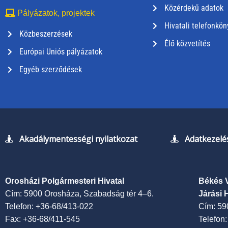
Közérdekű adatok
Pályázatok, projektek
Hivatali telefonkön
Közbeszerzések
Élő közvetítés
Európai Uniós pályázatok
Egyéb szerződések
Akadálymentességi nyilatkozat
Adatkezelés
Orosházi Polgármesteri Hivatal
Békés 
Cím: 5900 Orosháza, Szabadság tér 4–6.
Járási 
Telefon: +36-68/413-022
Cím: 59
Fax: +36-68/411-545
Telefon