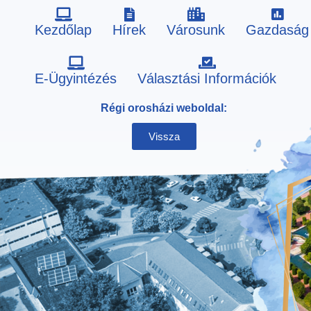
Kezdőlap
Hírek
Városunk
Gazdaság
Skip
E-Ügyintézés
Választási Információk
to
Régi orosházi weboldal:
content
Vissza