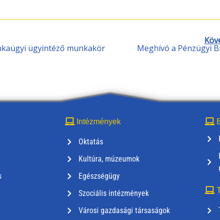
Köv
unkaügyi ügyintéző munkakör
Meghívó a Pénzügyi Bi
Intézmények
E
Oktatás
Kultúra, múzeumok
s
Egészségügy
T
Szociális intézmények
Városi gazdasági társaságok