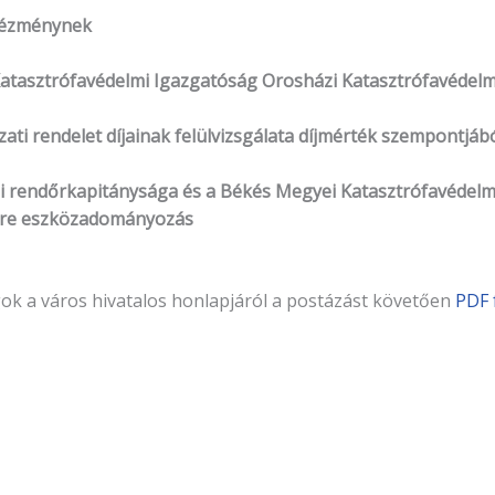
ntézménynek
 Katasztrófavédelmi Igazgatóság Orosházi Katasztrófavédel
ti rendelet díjainak felülvizsgálata díjmérték szempontjáb
i rendőrkapitánysága és a Békés Megyei Katasztrófavédelm
ére eszközadományozás
gok a város hivatalos honlapjáról a postázást követően
PDF 