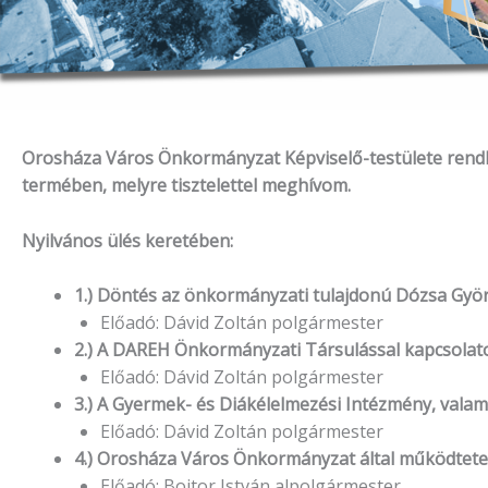
Orosháza Város Önkormányzat Képviselő-testülete rendkív
termében, melyre tisztelettel meghívom.
Nyilvános ülés keretében:
1.) Döntés az önkormányzati tulajdonú Dózsa Györg
Előadó: Dávid Zoltán polgármester
2.) A DAREH Önkormányzati Társulással kapcsola
Előadó: Dávid Zoltán polgármester
3.) A Gyermek- és Diákélelmezési Intézmény, valam
Előadó: Dávid Zoltán polgármester
4.) Orosháza Város Önkormányzat által működtete
Előadó: Bojtor István alpolgármester