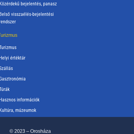
Közérdekű bejelentés, panasz
Belső visszaélés-bejelentési
rendszer
urizmus
Turizmus
Helyi értéktár
Szállás
Gasztronómia
Túrák
Hasznos információk
Kultúra, múzeumok
© 2023 – Orosháza