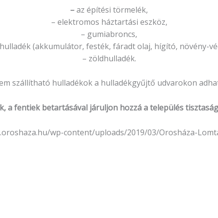
–
az építési törmelék,
– elektromos háztartási eszköz,
– gumiabroncs,
hulladék (akkumulátor, festék, fáradt olaj, hígító, növény-vé
– zöldhulladék.
nem szállítható hulladékok a hulladékgyűjtő udvarokon adhat
k, a fentiek betartásával járuljon hozzá a település tisztasá
ww.oroshaza.hu/wp-content/uploads/2019/03/Orosháza-Lomtal