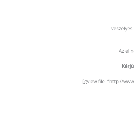
– veszélyes 
Az el 
Kérjü
[gview file=”http://w