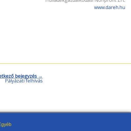
Hulladékgazdálkodási Nonprofit Zrt.
www.dareh.hu
etkező bejegyzés →
Pályázati felhívás
gyéb