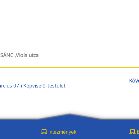
ÁNC ,Viola utca
Köv
cius 07-i Képviselő-testület
Intézmények
E