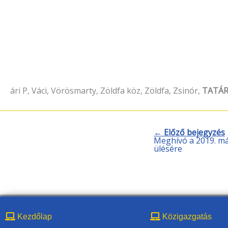
ári P, Váci, Vörösmarty, Zöldfa köz, Zöldfa, Zsinór,
TATÁRS
← Előző bejegyzés
Meghívó a 2019. már
ülésére
Kezdőlap
Közigazgatás