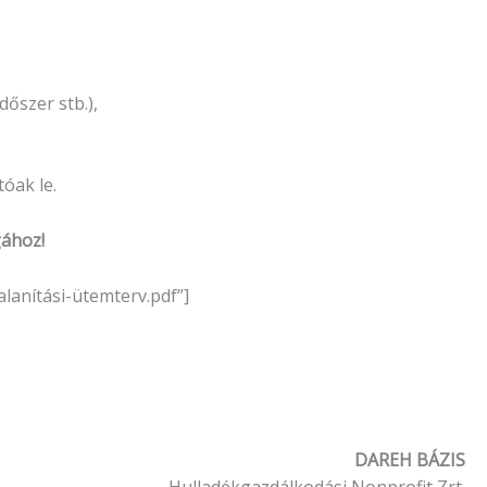
dőszer stb.),
óak le.
gához!
anítási-ütemterv.pdf”]
DAREH BÁZIS