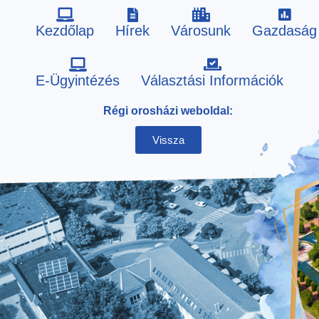
Kezdőlap
Hírek
Városunk
Gazdaság
Skip
E-Ügyintézés
Választási Információk
to
Régi orosházi weboldal:
content
Vissza