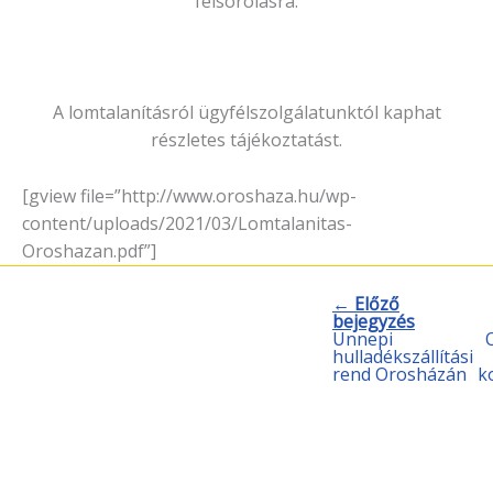
felsorolásra.
A lomtalanításról ügyfélszolgálatunktól kaphat
részletes tájékoztatást.
[gview file=”http://www.oroshaza.hu/wp-
content/uploads/2021/03/Lomtalanitas-
Oroshazan.pdf”]
← Előző
bejegyzés
Ünnepi
hulladékszállítási
rend Orosházán
k