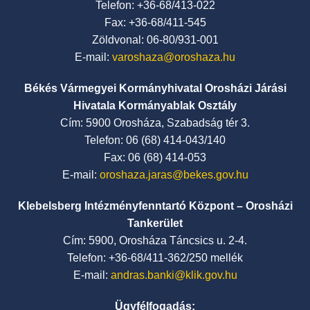
Telefon: +36-68/413-022
Fax: +36-68/411-545
Zöldvonal: 06-80/931-001
E-mail:
varoshaza@oroshaza.hu
Békés Vármegyei Kormányhivatal Orosházi Járási
Hivatala Kormányablak Osztály
Cím: 5900 Orosháza, Szabadság tér 3.
Telefon: 06 (68) 414-043/140
Fax: 06 (68) 414-053
E-mail:
oroshaza.jaras@bekes.gov.hu
Klebelsberg Intézményfenntartó Központ – Orosházi
Tankerület
Cím: 5900, Orosháza Táncsics u. 2-4.
Telefon: +36-68/411-362/250 mellék
E-mail:
andras.banki@klik.gov.hu
Ügyfélfogadás: