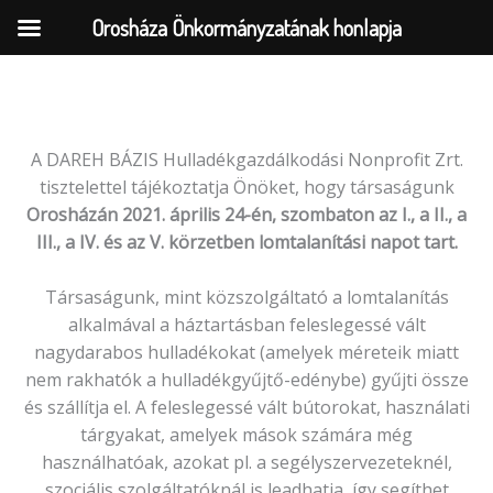
Orosháza Önkormányzatának honlapja
Skip
to
A DAREH BÁZIS Hulladékgazdálkodási Nonprofit Zrt.
content
tisztelettel tájékoztatja Önöket, hogy társaságunk
Orosházán 2021. április 24-én, szombaton az I., a II., a
III., a IV. és az V. körzetben lomtalanítási napot tart.
Társaságunk, mint közszolgáltató a lomtalanítás
alkalmával a háztartásban feleslegessé vált
nagydarabos hulladékokat (amelyek méreteik miatt
nem rakhatók a hulladékgyűjtő-edénybe) gyűjti össze
és szállítja el. A feleslegessé vált bútorokat, használati
tárgyakat, amelyek mások számára még
használhatóak, azokat pl. a segélyszervezeteknél,
szociális szolgáltatóknál is leadhatja, így segíthet