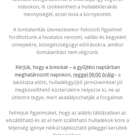
másokon, ill. csökkentheti a hulladéklerakás
mennyiségét, ezzel óvva a környezetet.
A lomtalanítás ütemezésekor fokozott figyelmet
fordítottunk a hivatalos nemzeti, vallási és kegyeleti
ünnepekre, közegészségügyi előírásokra, amikor
lomtalanítást nem végzünk.
Kérjük, hogy a lomokat – a gyűjtési naptárban
meghatározott napokon,
reggel 06:00 óráig
–
a
lakóháza előtti, hulladékgyűjtő járműveinkkel jól
megközelíthető közterületre helyezze ki, ne az
úttestre tegye, mert akadályozhatják a forgalmat.
Felhívjuk figyelmüket, hogy az alábbi táblázatban az
elszállítható és az el nem szállítható hulladékok köre a
teljesség igénye nélkül tájékoztató jelleggel kerültek