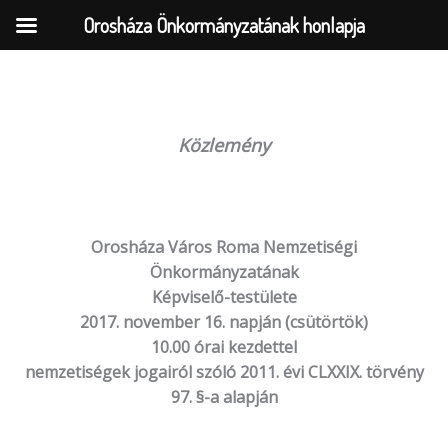
Orosháza Önkormányzatának honlapja
Skip
to
Közlemény
content
Orosháza Város Roma Nemzetiségi
Önkormányzatának
Képviselő-testülete
2017. november 16. napján (csütörtök)
10.00 órai kezdettel
nemzetiségek jogairól szóló 2011. évi CLXXIX. törvény
97. §-a alapján