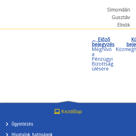
Simondán
Gusztáv
Elnök
← Előző
K
bejegyzés
bej
Meghívó
Közmegh
a
Pénzügyi
Bizottság
ülésére
Kezdőlap
Ügyintézés
Hivatalok, hatóságok