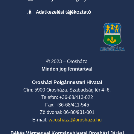
Adatkezelési tájékoztató
© 2023 – Orosháza
Minden jog fenntartva!
Orosházi Polgármesteri Hivatal
Cím: 5900 Orosháza, Szabadság tér 4–6.
Telefon: +36-68/413-022
Fax: +36-68/411-545
Zöldvonal: 06-80/931-001
E-mail:
varoshaza@oroshaza.hu
Békés Vármegyei Kormányhivatal Orosházi Járási