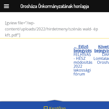
Orosháza Önkormányzatának honlapja
[gview file=”/wp-
Skip
content/uploads/2022/hirdetmeny/szénás wald- ép
to
kft..pdf”]
content
← Előző
Követ
bejegyzés
bejegyz
FELHÍVÁS
DAR
- HÉSZ
Lomtala
módosítás
Orosh
2022
lakossági
fórum
Kezdőlap