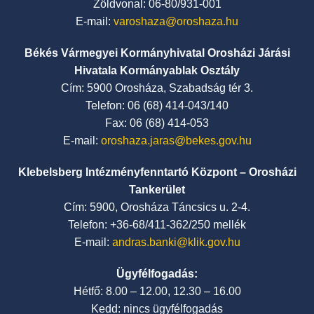
Zöldvonal: 06-80/931-001
E-mail:
varoshaza@oroshaza.hu
Békés Vármegyei Kormányhivatal Orosházi Járási
Hivatala Kormányablak Osztály
Cím: 5900 Orosháza, Szabadság tér 3.
Telefon: 06 (68) 414-043/140
Fax: 06 (68) 414-053
E-mail:
oroshaza.jaras@bekes.gov.hu
Klebelsberg Intézményfenntartó Központ – Orosházi
Tankerület
Cím: 5900, Orosháza Táncsics u. 2-4.
Telefon: +36-68/411-362/250 mellék
E-mail:
andras.banki@klik.gov.hu
Ügyfélfogadás:
Hétfő: 8.00 – 12.00, 12.30 – 16.00
Kedd: nincs ügyfélfogadás