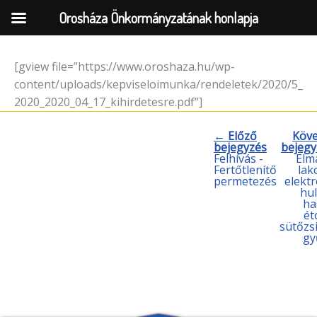
Orosháza Önkormányzatának honlapja
[gview file=”https://www.oroshaza.hu/wp-
Skip
content/uploads/kepviseloimunka/rendeletek/2020/5_
to
2020_2020_04_17_kihirdetesre.pdf”]
content
← Előző
Köv
bejegyzés
bejeg
Felhívás -
Elm
Fertőtlenítő
lak
permetezés
elektr
hul
ha
ét
sütőzs
gy