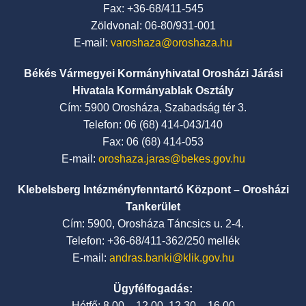
Fax: +36-68/411-545
Zöldvonal: 06-80/931-001
E-mail:
varoshaza@oroshaza.hu
Békés Vármegyei Kormányhivatal Orosházi Járási
Hivatala Kormányablak Osztály
Cím: 5900 Orosháza, Szabadság tér 3.
Telefon: 06 (68) 414-043/140
Fax: 06 (68) 414-053
E-mail:
oroshaza.jaras@bekes.gov.hu
Klebelsberg Intézményfenntartó Központ – Orosházi
Tankerület
Cím: 5900, Orosháza Táncsics u. 2-4.
Telefon: +36-68/411-362/250 mellék
E-mail:
andras.banki@klik.gov.hu
Ügyfélfogadás:
Hétfő: 8.00 – 12.00, 12.30 – 16.00