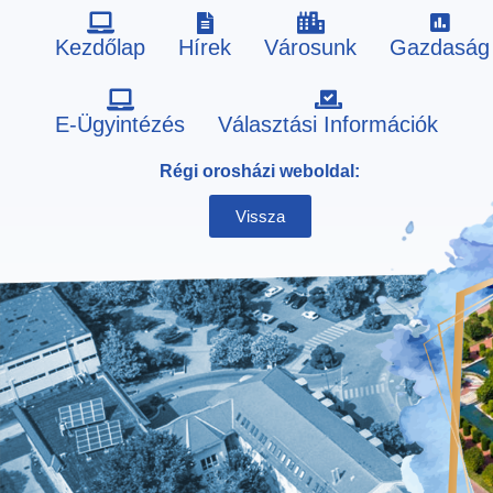
Kezdőlap
Hírek
Városunk
Gazdaság
Skip
E-Ügyintézés
Választási Információk
to
Régi orosházi weboldal:
content
Vissza