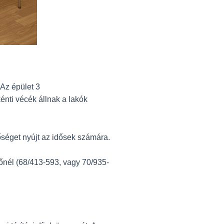
Az épület 3
nti vécék állnak a lakók
tőséget nyújt az idősek számára.
zőnél (68/413-593, vagy 70/935-