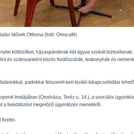
latán Idősek Otthona (fotó: Oroscafé)
ybe költözőket, házaspároknak két ágyas szobát biztosítanak. 
nként és szárnyanként közös fürdőszobák, teakonyhák és nemenké
i bútorokkal, padokkal felszerelt kert kiváló kikapcsolódási lehe
ponti Irodájában (Orosháza, Teréz u. 14.), a szociális ügyinté
mint a beköltözést megelőző ügyintézés menetéről.
fizetni.