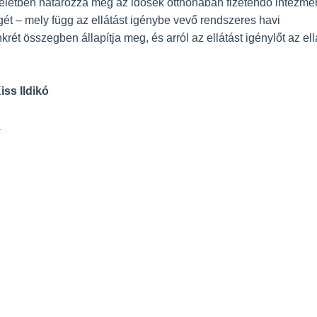
etben határozza meg az idősek otthonában fizetendő intézményi
egét – mely függ az ellátást igénybe vevő rendszeres havi
rét összegben állapítja meg, és arról az ellátást igénylőt az el
ss Ildikó
a