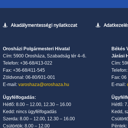
Akadálymentességi nyilatkozat
Adatkezelés
Orosházi Polgármesteri Hivatal
Békés 
Cím: 5900 Orosháza, Szabadság tér 4–6.
Járási 
Telefon: +36-68/413-022
Cím: 59
Fax: +36-68/411-545
Telefon
Zöldvonal: 06-80/931-001
Fax: 06
E-mail:
varoshaza@oroshaza.hu
E-mail:
Ügyfélfogadás:
Ügyfélf
Hétfő: 8.00 – 12.00, 12.30 – 16.00
Hétfő: 
Kedd: nincs ügyfélfogadás
Kedd, s
Szerda: 8.00 – 12.00, 12.30 – 16.00
Csütört
Csütörtök: 8.00 – 12.00
Péntek: