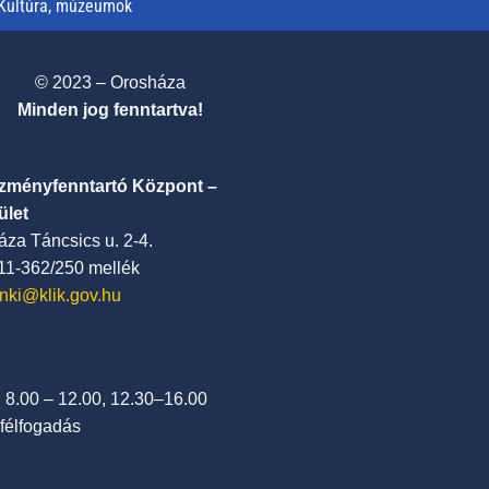
Kultúra, múzeumok
© 2023 – Orosháza
Minden jog fenntartva!
ézményfenntartó Központ –
ület
za Táncsics u. 2-4.
411-362/250 mellék
nki@klik.gov.hu
: 8.00 – 12.00, 12.30–16.00
félfogadás