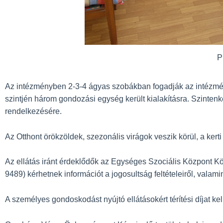
P
Az intézményben 2-3-4 ágyas szobákban fogadják az intézmén
szintjén három gondozási egység került kialakításra. Szinte
rendelkezésére.
Az Otthont örökzöldek, szezonális virágok veszik körül, a kert
Az ellátás iránt érdeklődők az Egységes Szociális Központ Köz
9489) kérhetnek információt a jogosultság feltételeiről, vala
A személyes gondoskodást nyújtó ellátásokért térítési díjat kell 