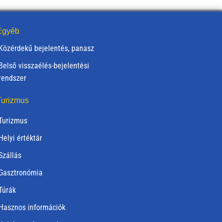
gyéb
Közérdekű bejelentés, panasz
Belső visszaélés-bejelentési
rendszer
urizmus
Turizmus
Helyi értéktár
Szállás
Gasztronómia
Túrák
Hasznos információk