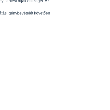
 térítési díjak összegét. Az
látás igénybevételét követően