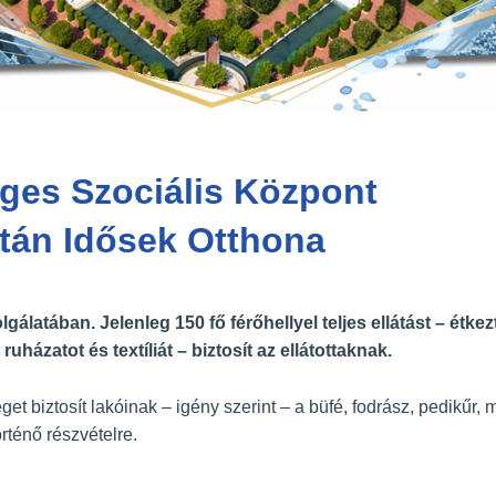
ges Szociális Központ
tán Idősek Otthona
álatában. Jelenleg 150 fő férőhellyel teljes ellátást – étkez
uházatot és textíliát – biztosít az ellátottaknak.
et biztosít lakóinak – igény szerint – a büfé, fodrász, pedikűr, 
rténő részvételre.