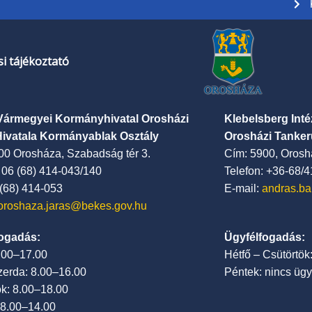
i tájékoztató
Vármegyei Kormányhivatal Orosházi
Klebelsberg Int
Hivatala Kormányablak Osztály
Orosházi Tanker
00 Orosháza, Szabadság tér 3.
Cím: 5900, Oroshá
: 06 (68) 414-043/140
Telefon: +36-68/
 (68) 414-053
E-mail:
andras.ba
oroshaza.jaras@bekes.gov.hu
ogadás:
Ügyfélfogadás:
7.00–17.00
Hétfő – Csütörtök
zerda: 8.00–16.00
Péntek: nincs ügy
ök: 8.00–18.00
 8.00–14.00