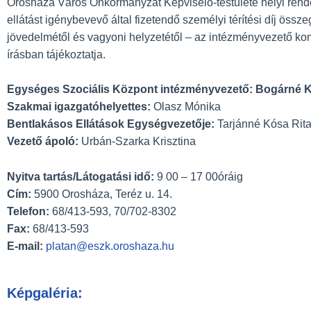
Orosháza Város Önkormányzat Képviselő-testülete helyi rendel
ellátást igénybevevő által fizetendő személyi térítési díj össz
jövedelmétől és vagyoni helyzetétől – az intézményvezető konk
írásban tájékoztatja.
Egységes Szociális Központ intézményvezető: Bogárné Ki
Szakmai igazgatóhelyettes:
Olasz Mónika
Bentlakásos Ellátások Egységvezetője:
Tarjánné Kósa Rit
Vezető ápoló:
Urbán-Szarka Krisztina
Nyitva tartás/Látogatási idő:
9 00 – 17 00óráig
Cím:
5900 Orosháza, Teréz u. 14.
Telefon:
68/413-593, 70/702-8302
Fax:
68/413-593
E-mail:
platan@eszk.oroshaza.hu
Képgaléria: