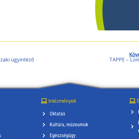
Köv
szaki ügyintéző
TAPPE – Lom
Intézmények
E
Oktatás
Kultúra, múzeumok
s
Egészségügy