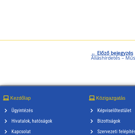
← Előző bejegyzés
Álláshírdetés – Mű
Kezdőlap
Közigazgatás
Ügyintézés
Képviselőtestület
Hivatalok, hatóságok
Bizottságok
Kapcsolat
Szervezeti felépíté