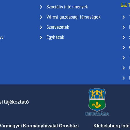
T
Szociális intézmények
Városi gazdasági társaságok
Szervezetek
yv
Egyházak
i tájékoztató
Vármegyei Kormányhivatal Orosházi
Klebelsberg Int