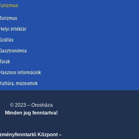
urizmus
Turizmus
Helyi értéktár
Szállás
Gasztronómia
Túrák
Hasznos információk
Kultúra, múzeumok
© 2023 – Orosháza
Minden jog fenntartva!
ézményfenntartó Központ –