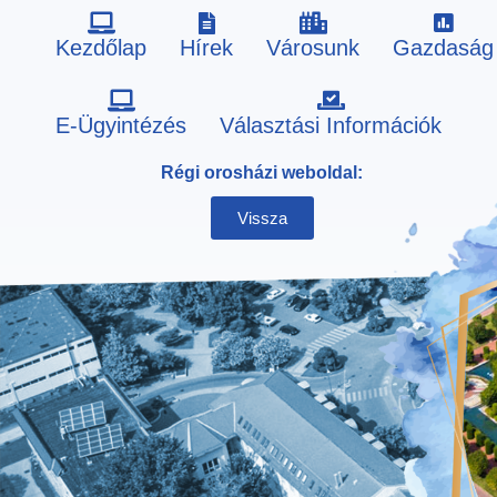
Kezdőlap
Hírek
Városunk
Gazdaság
Skip
E-Ügyintézés
Választási Információk
to
Régi orosházi weboldal:
content
Vissza