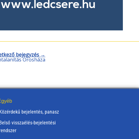
etkező bejegyzés →
talanítás Orosháza
gyéb
Közérdekű bejelentés, panasz
Belső visszaélés-bejelentési
rendszer