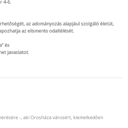
 4-6.
lérhetőségét,
az adományozás alapjául szolgáló életút,
pozhatja az elismerés odaítélését.
a” és
t javaslatot.
résére -, aki Orosháza városért, kiemelkedően