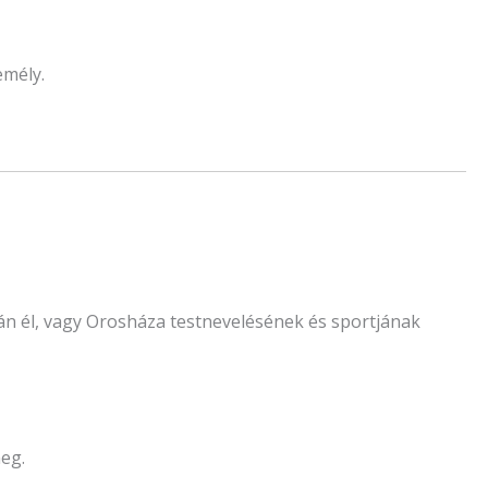
emély.
n él, vagy Orosháza testnevelésének és sportjának
eg.