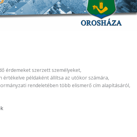
dő érdemeket szerzett személyeket,
 értékelve példaként állítsa az utókor számára,
kormányzati rendeletében több elismerő cím alapításáról,
ok