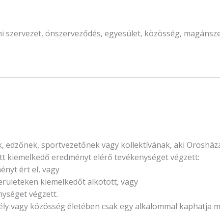
i szervezet, önszerveződés, egyesület, közösség, magánsz
 edzőnek, sportvezetőnek vagy kollektívának, aki Orosházá
ett kiemelkedő eredményt elérő tevékenységet végzett:
nyt ért el, vagy
rületeken kiemelkedőt alkotott, vagy
nységet végzett.
y vagy közösség életében csak egy alkalommal kaphatja m