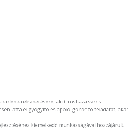
e érdemei elismerésére, aki Orosháza város
n látta el gyógyító és ápoló-gondozó feladatát, akár
jlesztéséhez kiemelkedő munkásságával hozzájárult.