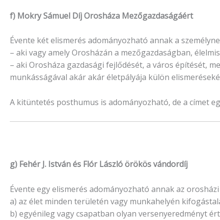
f) Mokry Sámuel Díj Orosháza Mezőgazdaságáért
Évente két elismerés adományozható annak a személyne
– aki vagy amely Orosházán a mezőgazdaságban, élelmis
– aki Orosháza gazdasági fejlődését, a város építését,
munkásságával akár akár életpályája külön elismeréseké
A kitüntetés posthumus is adományozható, de a címet e
g) Fehér J. István és Flór László örökös vándordíj
Évente egy elismerés adományozható annak az orosházi s
a) az élet minden területén vagy munkahelyén kifogástal
b) egyénileg vagy csapatban olyan versenyeredményt ért 