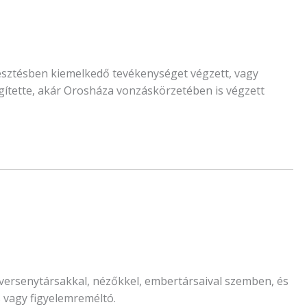
esztésben kiemelkedő tevékenységet végzett, vagy
gítette, akár Orosháza vonzáskörzetében is végzett
 versenytársakkal, nézőkkel, embertársaival szemben, és
 vagy figyelemreméltó.