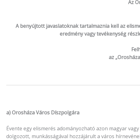
Az O
A benyújtott javaslatoknak tartalmaznia kell az elism
eredmény vagy tevékenység részle
Felh
az „Orosháza
a) Orosháza Város Díszpolgára
Évente egy elismerés adományozható azon magyar vagy k
dolgozott, munkásságával hozzájárult a város hírnevéne