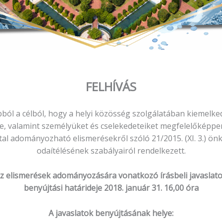
FELHÍVÁS
l a célból, hogy a helyi közösség szolgálatában kiemelke
, valamint személyüket és cselekedeteiket megfelelőképpen
l adományozható elismerésekről szóló 21/2015. (XI. 3.) ön
odaítélésének szabályairól rendelkezett.
z elismerések adományozására vonatkozó írásbeli javaslat
benyújtási határideje 2018. január 31. 16,00 óra
A javaslatok benyújtásának helye: