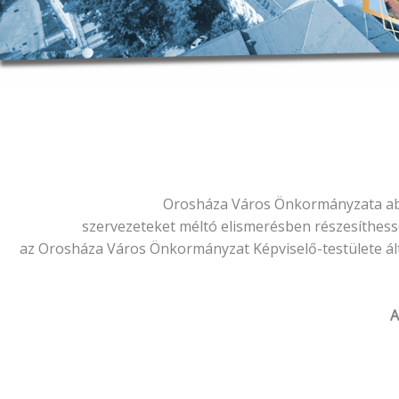
Orosháza Város Önkormányzata abbó
szervezeteket méltó elismerésben részesíthesse
az Orosháza Város Önkormányzat Képviselő-testülete álta
A