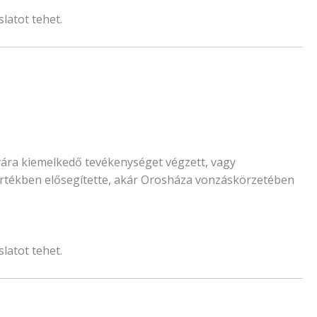
latot tehet.
vára kiemelkedő tevékenységet végzett, vagy
értékben elősegítette, akár Orosháza vonzáskörzetében
latot tehet.