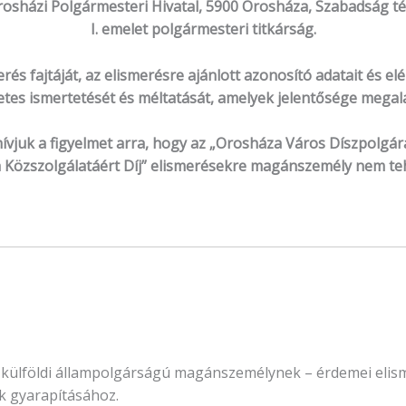
rosházi Polgármesteri Hivatal, 5900 Orosháza, Szabadság tér
I. emelet polgármesteri titkárság.
erés fajtáját, az elismerésre ajánlott azonosító adatait és e
tes ismertetését és méltatását,
amelyek jelentősége megala
ívjuk a figyelmet arra, hogy az „Orosháza Város Díszpolgár
 Közszolgálatáért Díj” elismerésekre magánszemély nem tehe
ülföldi állampolgárságú magánszemélynek – érdemei elisme
k gyarapításához.