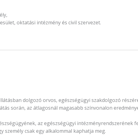
ély,
ület, oktatási intézmény és civil szervezet.
llátásban dolgozó orvos, egészségügyi szakdolgozó részér
tás során, az átlagosnál magasabb színvonalon eredményese
észségügyének, az egészségügyi intézményrendszerének fe
gy személy csak egy alkalommal kaphatja meg.