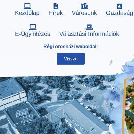
Kezdőlap
Hírek
Városunk
Gazdaság
Skip
E-Ügyintézés
Választási Információk
to
Régi orosházi weboldal:
content
Vissza