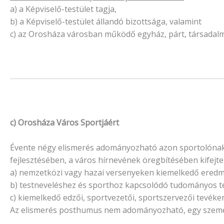
a) a Képviselő-testület tagja,
b) a Képviselő-testület állandó bizottsága, valamint
c) az Orosháza városban működő egyház, párt, társadalm
c) Orosháza Város Sportjáért
Évente négy elismerés adományozható azon sportolónak,
fejlesztésében, a város hírnevének öregbítésében kifejt
a) nemzetközi vagy hazai versenyeken kiemelkedő eredmé
b) testneveléshez és sporthoz kapcsolódó tudományos te
c) kiemelkedő edzői, sportvezetői, sportszervezői tevéke
Az elismerés posthumus nem adományozható, egy személ