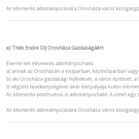
Az elismerés adományozására Orosháza város közigazgatás
e) Thék Endre Díj Orosháza Gazdaságáért
Évente két elismerés adományozható
a) annak az Orosházán a kisiparban, kézműiparban vagy s
b) aki Orosháza gazdasági fejlődését, a város építésé
is végzett tevékenységével akár életpályája külön elisme
Az elismerés posthumus is adományozható. A címet egy 
Az elismerés adományozására Orosháza város közigazgatás