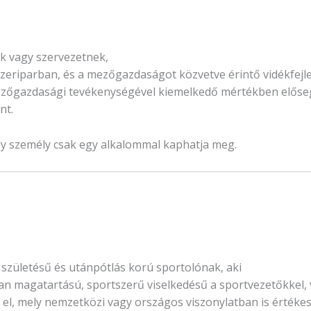
k vagy szervezetnek,
zeriparban, és a mezőgazdaságot közvetve érintő vidékfejl
 mezőgazdasági tevékenységével kiemelkedő mértékben előse
nt.
gy személy csak egy alkalommal kaphatja meg.
zületésű és utánpótlás korú sportolónak, aki
an magatartású, sportszerű viselkedésű a sportvezetőkkel,
el, mely nemzetközi vagy országos viszonylatban is értékes