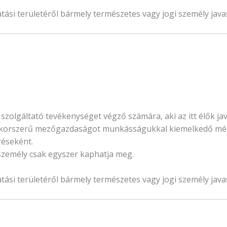
i területéről bármely természetes vagy jogi személy javas
zolgáltató tevékenységet végző számára, aki az itt élők ja
t, a korszerű mezőgazdaságot munkásságukkal kiemelkedő m
réseként.
személy csak egyszer kaphatja meg.
i területéről bármely természetes vagy jogi személy javas