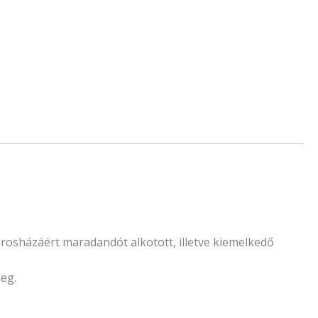
sházáért maradandót alkotott, illetve kiemelkedő
eg.