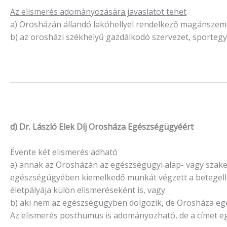
Az elismerés adományozására javaslatot tehet
a) Orosházán állandó lakóhellyel rendelkező magánszem
b) az orosházi székhelyű gazdálkodó szervezet, sportegyes
d) Dr. László Elek Díj Orosháza Egészségügyéért
Évente két elismerés adható
a) annak az Orosházán az egészségügyi alap- vagy szake
egészségügyében kiemelkedő munkát végzett a betegellá
életpályája külön elismeréseként is, vagy
b) aki nem az egészségügyben dolgozik, de Orosháza eg
Az elismerés posthumus is adományozható, de a címet e