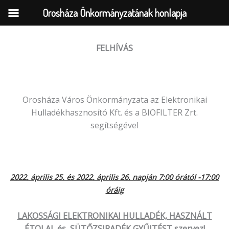
Orosháza Önkormányzatának honlapja
FELHÍVÁS
Skip
to
content
Orosháza Város Önkormányzata az Elektronikai
Hulladékhasznosító Kft. és a BIOFILTER Zrt.
segítségével
2022. április 25. és 2022. április 26. napján 7:00 órától -17:00
óráig
LAKOSSÁGI ELEKTRONIKAI HULLADÉK, HASZNÁLT
ÉTOLAJ és SÜTŐZSIRADÉK GYŰJTÉST szervez!