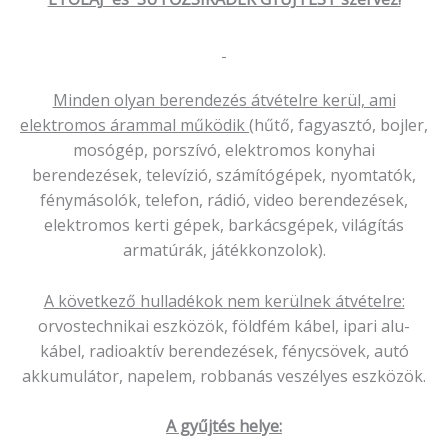
Minden olyan berendezés átvételre kerül, ami
elektromos árammal működik
(hűtő, fagyasztó, bojler,
mosógép, porszívó, elektromos konyhai
berendezések, televízió, számítógépek, nyomtatók,
fénymásolók, telefon, rádió, video berendezések,
elektromos kerti gépek, barkácsgépek, világítás
armatúrák, játékkonzolok).
A következő hulladékok nem kerülnek átvételre:
orvostechnikai eszközök, földfém kábel, ipari alu-
kábel, radioaktív berendezések, fénycsövek, autó
akkumulátor, napelem, robbanás veszélyes eszközök.
A gyűjtés helye: