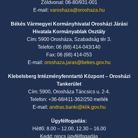
Zöldvonal: 06-80/931-001
E-mail:
varoshaza@oroshaza.hu
Békés Vármegyei Kormányhivatal Orosházi Járási
Hivatala Kormányablak Osztály
Cím: 5900 Orosháza, Szabadság tér 3.
Telefon: 06 (68) 414-043/140
Fax: 06 (68) 414-053
E-mail:
oroshaza.jaras@bekes.gov.hu
Klebelsberg Intézményfenntartó Központ – Orosházi
Tankerület
Cím: 5900, Orosháza Táncsics u. 2-4.
Telefon: +36-68/411-362/250 mellék
E-mail:
andras.banki@klik.gov.hu
Ügyfélfogadás:
Hétfő: 8.00 – 12.00, 12.30 – 16.00
Kedd: nincs ügyfélfogadás