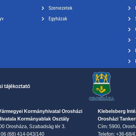
Szervezetek
yv
Egyházak
i tájékoztató
Vármegyei Kormányhivatal Orosházi
Klebelsberg Int
Hivatala Kormányablak Osztály
Orosházi Tanker
00 Orosháza, Szabadság tér 3.
Cím: 5900, Oroshá
: 06 (68) 414-043/140
Telefon: +36-68/