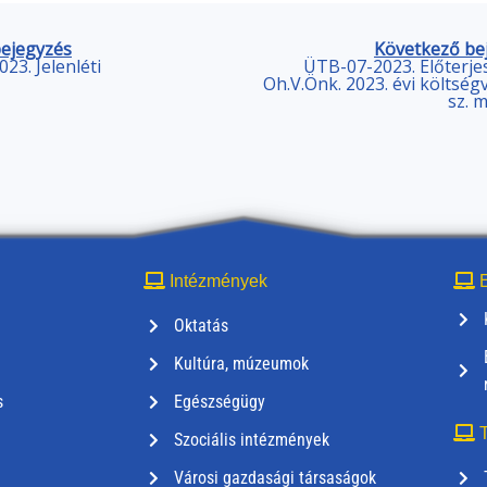
bejegyzés
Következő be
23. Jelenléti
ÜTB-07-2023. Előterje
Oh.V.Önk. 2023. évi költségve
sz. 
Intézmények
E
Oktatás
Kultúra, múzeumok
s
Egészségügy
T
Szociális intézmények
Városi gazdasági társaságok