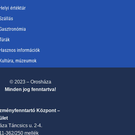
Helyi értéktár
Szállás
Gasztronómia
Túrák
Hasznos információk
Kultúra, múzeumok
© 2023 – Orosháza
Minden jog fenntartva!
ézményfenntartó Központ –
ület
za Táncsics u. 2-4.
411-362/250 mellék