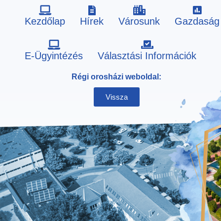
Kezdőlap
Hírek
Városunk
Gazdaság
Skip
E-Ügyintézés
Választási Információk
to
Régi orosházi weboldal:
content
Vissza