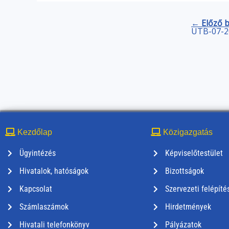
← Előző 
ÜTB-07-20
Kezdőlap
Közigazgatás
Ügyintézés
Képviselőtestület
Hivatalok, hatóságok
Bizottságok
Kapcsolat
Szervezeti felépíté
Számlaszámok
Hirdetmények
Hivatali telefonkönyv
Pályázatok