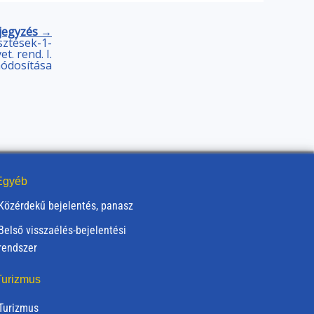
jegyzés →
sztések-1-
t. rend. I.
módosítása
gyéb
Közérdekű bejelentés, panasz
Belső visszaélés-bejelentési
rendszer
urizmus
Turizmus