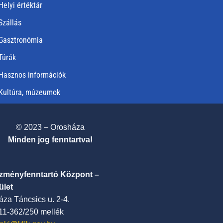
Helyi értéktár
Szállás
Gasztronómia
Túrák
Hasznos információk
Kultúra, múzeumok
© 2023 – Orosháza
Minden jog fenntartva!
ézményfenntartó Központ –
ület
za Táncsics u. 2-4.
411-362/250 mellék