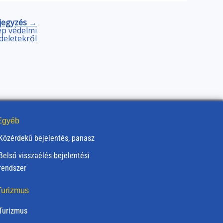
jegyzés →
ép védelmi
deletekről
gyéb
Közérdekű bejelentés, panasz
Belső visszaélés-bejelentési
rendszer
urizmus
Turizmus