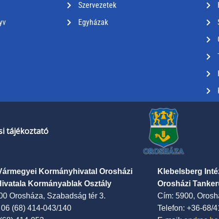
Szervezetek
yv
Egyházak
i tájékoztató
Vármegyei Kormányhivatal Orosházi
Klebelsberg Int
Hivatala Kormányablak Osztály
Orosházi Tanker
00 Orosháza, Szabadság tér 3.
Cím: 5900, Oroshá
: 06 (68) 414-043/140
Telefon: +36-68/