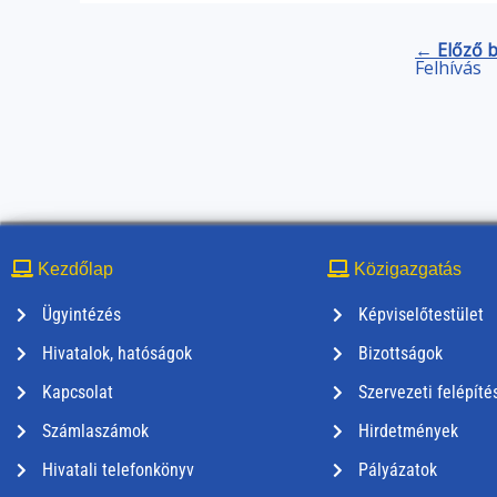
← Előző 
Felhívás
Kezdőlap
Közigazgatás
Ügyintézés
Képviselőtestület
Hivatalok, hatóságok
Bizottságok
Kapcsolat
Szervezeti felépíté
Számlaszámok
Hirdetmények
Hivatali telefonkönyv
Pályázatok