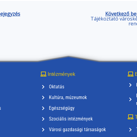
bejegyzés
Következő be
Tájékoztató városk
ren
Intézmények
E
Oktatás
Kultúra, múzeumok
s
Egészségügy
T
Szociális intézmények
Városi gazdasági társaságok