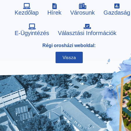
Kezdőlap
Hírek
Városunk
Gazdaság
Skip
E-Ügyintézés
Választási Információk
to
Régi orosházi weboldal:
content
Vissza