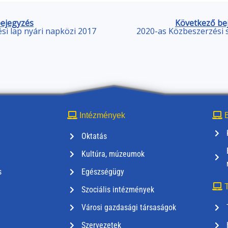
bejegyzés
Következő be
ési lap nyári napközi 2017
2020-as Közbeszerzési 
Intézmények
E
Oktatás
Kultúra, múzeumok
s
Egészségügy
T
Szociális intézmények
Városi gazdasági társaságok
Szervezetek