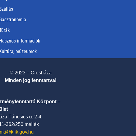
Szállás
Gasztronómia
Túrák
Hasznos információk
Kultúra, múzeumok
© 2023 – Orosháza
Minden jog fenntartva!
ézményfenntartó Központ –
ület
za Táncsics u. 2-4.
411-362/250 mellék
nki@klik.gov.hu