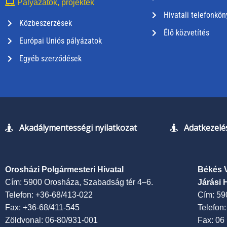
Pályázatok, projektek
Hivatali telefonkön
Közbeszerzések
Élő közvetítés
Európai Uniós pályázatok
Egyéb szerződések
Akadálymentességi nyilatkozat
Adatkezelés
Orosházi Polgármesteri Hivatal
Békés 
Cím: 5900 Orosháza, Szabadság tér 4–6.
Járási 
Telefon: +36-68/413-022
Cím: 59
Fax: +36-68/411-545
Telefon
Zöldvonal: 06-80/931-001
Fax: 06