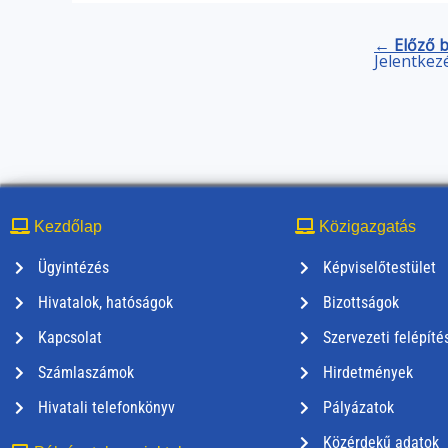
← Előző 
Jelentkez
Kezdőlap
Közigazgatás
Ügyintézés
Képviselőtestület
Hivatalok, hatóságok
Bizottságok
Kapcsolat
Szervezeti felépíté
Számlaszámok
Hirdetmények
Hivatali telefonkönyv
Pályázatok
Közérdekű adatok