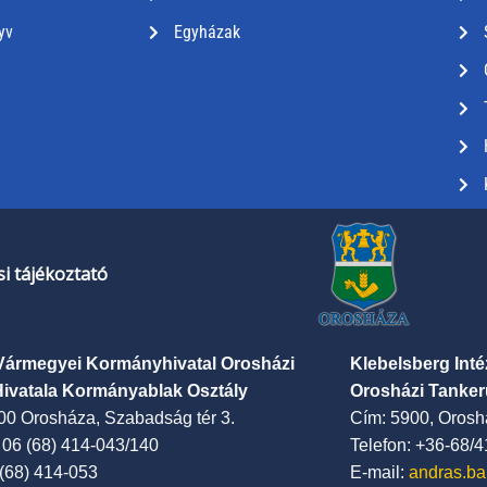
yv
Egyházak
i tájékoztató
Vármegyei Kormányhivatal Orosházi
Klebelsberg Int
Hivatala Kormányablak Osztály
Orosházi Tanker
00 Orosháza, Szabadság tér 3.
Cím: 5900, Oroshá
: 06 (68) 414-043/140
Telefon: +36-68/
 (68) 414-053
E-mail:
andras.ba