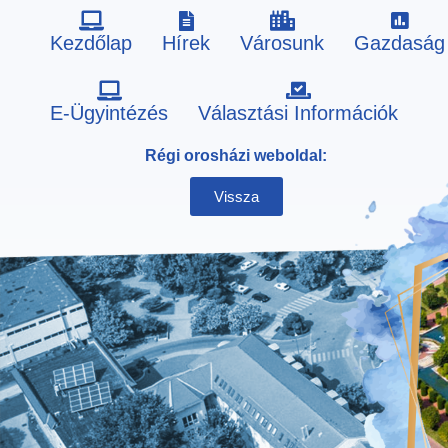
Kezdőlap
Hírek
Városunk
Gazdaság
Skip
E-Ügyintézés
Választási Információk
to
Régi orosházi weboldal:
content
Vissza