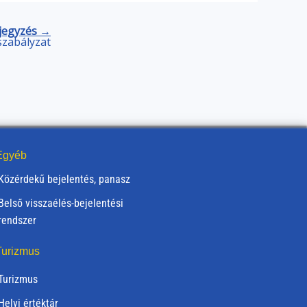
jegyzés →
szabályzat
gyéb
Közérdekű bejelentés, panasz
Belső visszaélés-bejelentési
rendszer
urizmus
Turizmus
Helyi értéktár