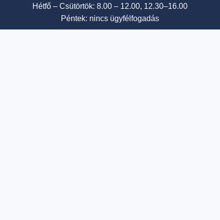
Hétfő – Csütörtök: 8.00 – 12.00, 12.30–16.00
Péntek: nincs ügyfélfogadás