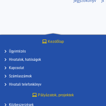
Jegyzőkönyv
Je
Kezdőlap
Ügyintézés
Hivatalok, hatóságok
Kapcsolat
Számlaszámok
Hivatali telefonkönyv
Pályázatok, projektek
Közbeszerzések