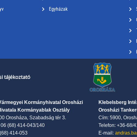
yv
Egyházak
i tájékoztató
Vármegyei Kormányhivatal Orosházi
Klebelsberg Int
Hivatala Kormányablak Osztály
Orosházi Tanker
00 Orosháza, Szabadság tér 3.
Cím: 5900, Oroshá
: 06 (68) 414-043/140
Telefon: +36-68/
 (68) 414-053
E-mail:
andras.ba