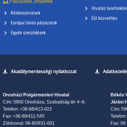
Pályázatok, projektek
Hivatali telefonkön
Közbeszerzések
Élő közvetítés
Európai Uniós pályázatok
Egyéb szerződések
Akadálymentességi nyilatkozat
Adatkezelés
Orosházi Polgármesteri Hivatal
Békés 
Cím: 5900 Orosháza, Szabadság tér 4–6.
Járási 
Telefon: +36-68/413-022
Cím: 59
Fax: +36-68/411-545
Telefon
Zöldvonal: 06-80/931-001
Fax: 06