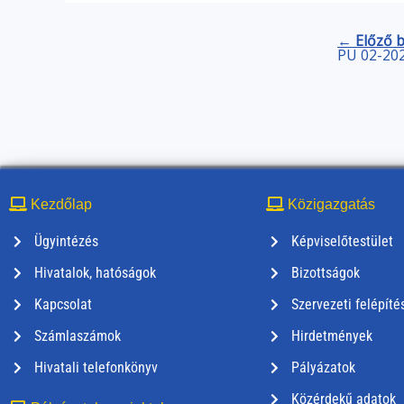
← Előző 
PÜ 02-202
Kezdőlap
Közigazgatás
Ügyintézés
Képviselőtestület
Hivatalok, hatóságok
Bizottságok
Kapcsolat
Szervezeti felépíté
Számlaszámok
Hirdetmények
Hivatali telefonkönyv
Pályázatok
Közérdekű adatok