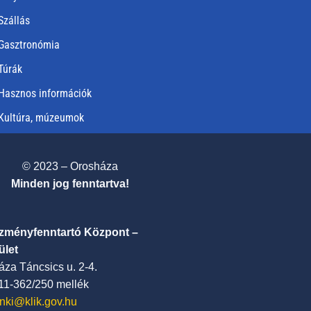
Szállás
Gasztronómia
Túrák
Hasznos információk
Kultúra, múzeumok
© 2023 – Orosháza
Minden jog fenntartva!
ézményfenntartó Központ –
ület
za Táncsics u. 2-4.
411-362/250 mellék
nki@klik.gov.hu