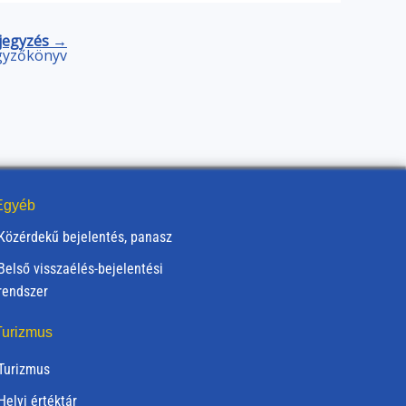
jegyzés →
egyzőkönyv
gyéb
Közérdekű bejelentés, panasz
Belső visszaélés-bejelentési
rendszer
urizmus
Turizmus
Helyi értéktár