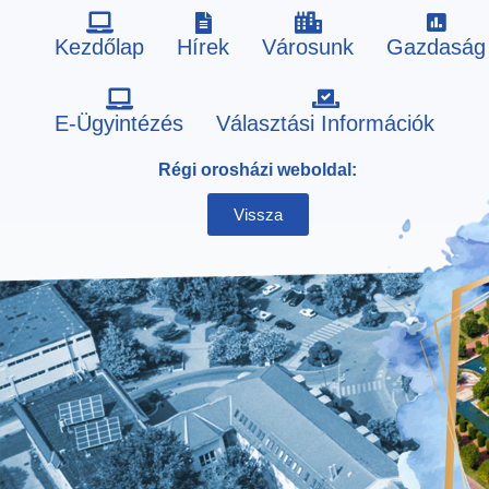
Kezdőlap
Hírek
Városunk
Gazdaság
Skip
E-Ügyintézés
Választási Információk
to
Régi orosházi weboldal:
content
Vissza