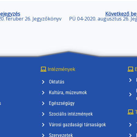
bejegyzés
Következő be
0. feruber 26. Jegyzőkönyv
PÜ 04-2020. augusztus 26. J
Intézmények
E
Oktatás
Kultúra, múzeumok
s
Egészségügy
T
Szociális intézmények
Városi gazdasági társaságok
Szervezetek