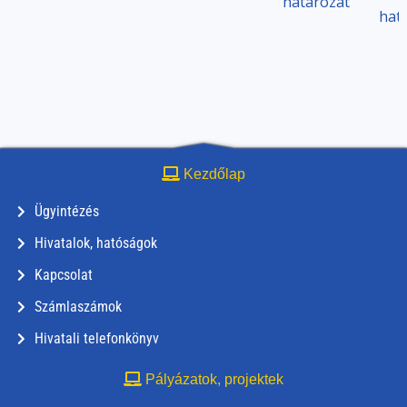
határozat
hat
Kezdőlap
Ügyintézés
Hivatalok, hatóságok
Kapcsolat
Számlaszámok
Hivatali telefonkönyv
Pályázatok, projektek