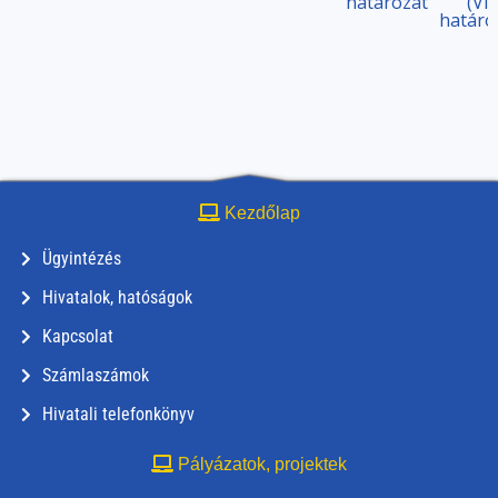
határozat
(VI.
határo
Kezdőlap
Ügyintézés
Hivatalok, hatóságok
Kapcsolat
Számlaszámok
Hivatali telefonkönyv
Pályázatok, projektek