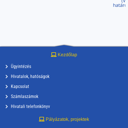
(V.
határo
Kezdőlap
Ügyintézés
Hivatalok, hatóságok
Kapcsolat
Számlaszámok
Hivatali telefonkönyv
Pályázatok, projektek