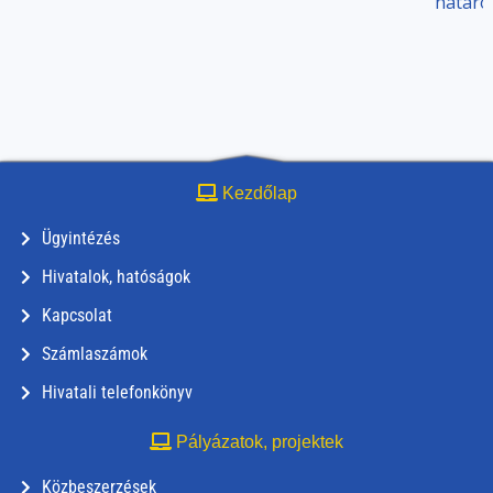
határo
Kezdőlap
Ügyintézés
Hivatalok, hatóságok
Kapcsolat
Számlaszámok
Hivatali telefonkönyv
Pályázatok, projektek
Közbeszerzések