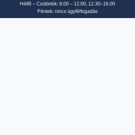
Hétfő – Csütörtök: 8.00 – 12.00, 12.30–16.00
Péntek: nincs ügyfélfogadás