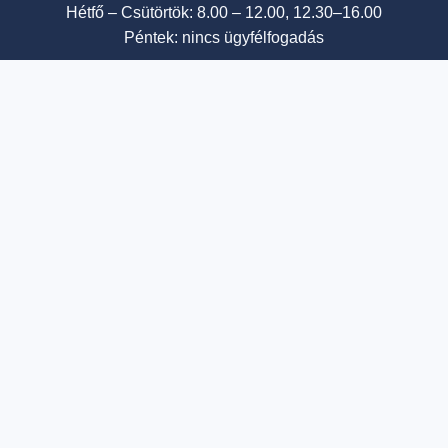
Hétfő – Csütörtök: 8.00 – 12.00, 12.30–16.00
Péntek: nincs ügyfélfogadás