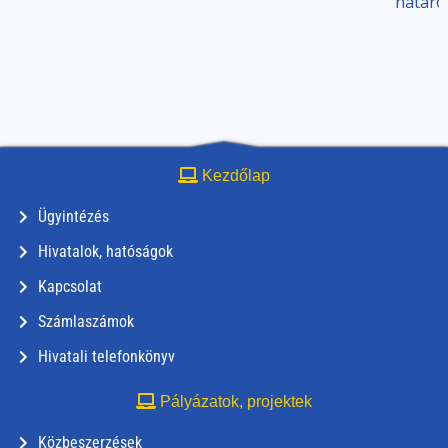
határo
Kezdőlap
Ügyintézés
Hivatalok, hatóságok
Kapcsolat
Számlaszámok
Hivatali telefonkönyv
Pályázatok, projektek
Közbeszerzések