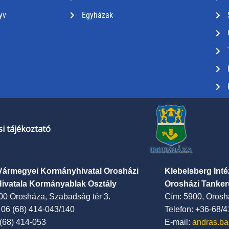
yv
Egyházak
i tájékoztató
Vármegyei Kormányhivatal Orosházi
Klebelsberg Int
Hivatala Kormányablak Osztály
Orosházi Tanker
00 Orosháza, Szabadság tér 3.
Cím: 5900, Oroshá
: 06 (68) 414-043/140
Telefon: +36-68/
 (68) 414-053
E-mail:
andras.ba