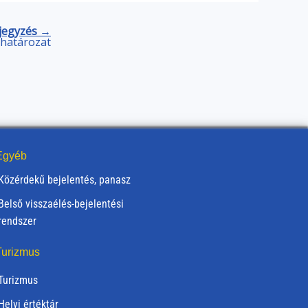
jegyzés →
határozat
gyéb
Közérdekű bejelentés, panasz
Belső visszaélés-bejelentési
rendszer
urizmus
Turizmus
Helyi értéktár