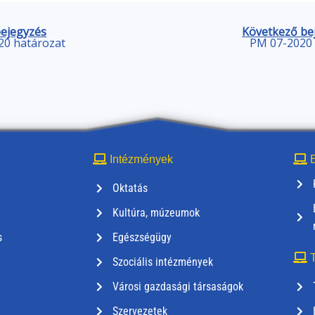
bejegyzés
Következő be
20 határozat
PM 07-2020 
Intézmények
E
Oktatás
Kultúra, múzeumok
s
Egészségügy
T
Szociális intézmények
Városi gazdasági társaságok
Szervezetek