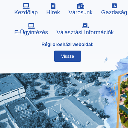
Kezdőlap
Hírek
Városunk
Gazdaság
Skip
E-Ügyintézés
Választási Információk
to
Régi orosházi weboldal:
content
Vissza