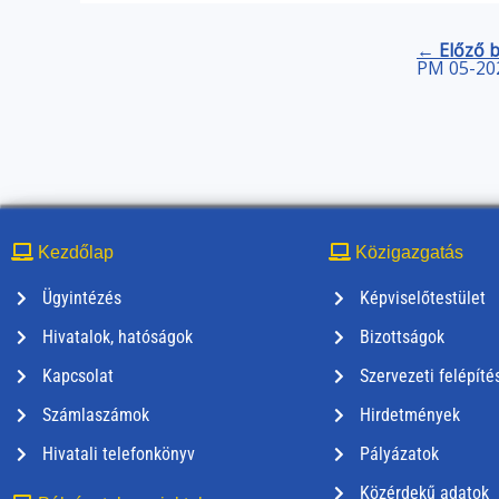
← Előző 
PM 05-20
Kezdőlap
Közigazgatás
Ügyintézés
Képviselőtestület
Hivatalok, hatóságok
Bizottságok
Kapcsolat
Szervezeti felépíté
Számlaszámok
Hirdetmények
Hivatali telefonkönyv
Pályázatok
Közérdekű adatok