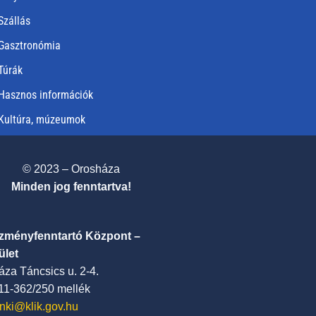
Szállás
Gasztronómia
Túrák
Hasznos információk
Kultúra, múzeumok
© 2023 – Orosháza
Minden jog fenntartva!
ézményfenntartó Központ –
ület
za Táncsics u. 2-4.
411-362/250 mellék
nki@klik.gov.hu