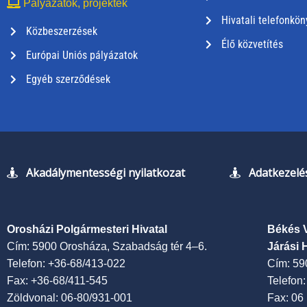
Pályázatok, projektek
Hivatali telefonkön
Közbeszerzések
Élő közvetítés
Európai Uniós pályázatok
Egyéb szerződések
Akadálymentességi nyilatkozat
Adatkezelés
Orosházi Polgármesteri Hivatal
Békés 
Cím: 5900 Orosháza, Szabadság tér 4–6.
Járási 
Telefon: +36-68/413-022
Cím: 59
Fax: +36-68/411-545
Telefon
Zöldvonal: 06-80/931-001
Fax: 06