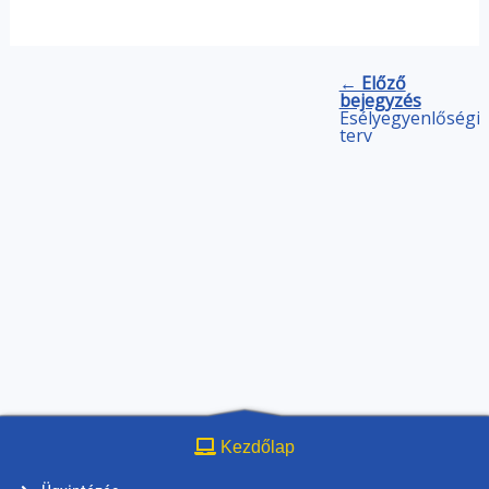
← Előző
bejegyzés
Esélyegyenlőségi
terv
Kezdőlap