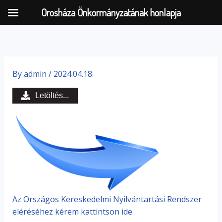
Orosháza Önkormányzatának honlapja
Skip
to
By
admin
/
2024.04.18.
content
Letöltés...
Az Országos Kereskedelmi Nyilvántartási Rendszer
eléréséhez kérem kattintson ide.