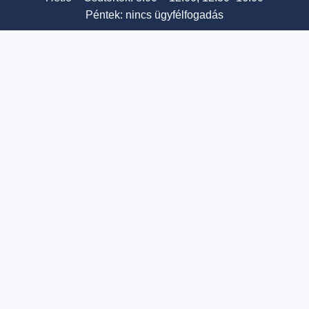
Péntek: nincs ügyfélfogadás