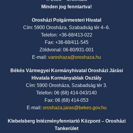
Minden jog fenntartva!
Orosházi Polgármesteri Hivatal
Cím: 5900 Orosháza, Szabadság tér 4–6.
Telefon: +36-68/413-022
Fax: +36-68/411-545
Zöldvonal: 06-80/931-001
E-mail:
varoshaza@oroshaza.hu
Békés Vármegyei Kormányhivatal Orosházi Járási
Hivatala Kormányablak Osztály
Cím: 5900 Orosháza, Szabadság tér 3.
Telefon: 06 (68) 414-043/140
Fax: 06 (68) 414-053
E-mail:
oroshaza.jaras@bekes.gov.hu
Klebelsberg Intézményfenntartó Központ – Orosházi
Tankerület