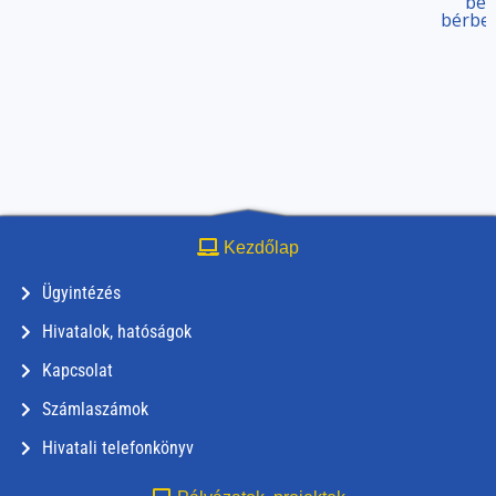
bér
bérbev
Kezdőlap
Ügyintézés
Hivatalok, hatóságok
Kapcsolat
Számlaszámok
Hivatali telefonkönyv