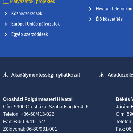
Pályázatok, projektek
Hivatali telefonkön
Közbeszerzések
Élő közvetítés
Európai Uniós pályázatok
Egyéb szerződések
Akadálymentességi nyilatkozat
Adatkezelés
Orosházi Polgármesteri Hivatal
Békés 
Cím: 5900 Orosháza, Szabadság tér 4–6.
Járási 
Telefon: +36-68/413-022
Cím: 59
Fax: +36-68/411-545
Telefon
Zöldvonal: 06-80/931-001
Fax: 06