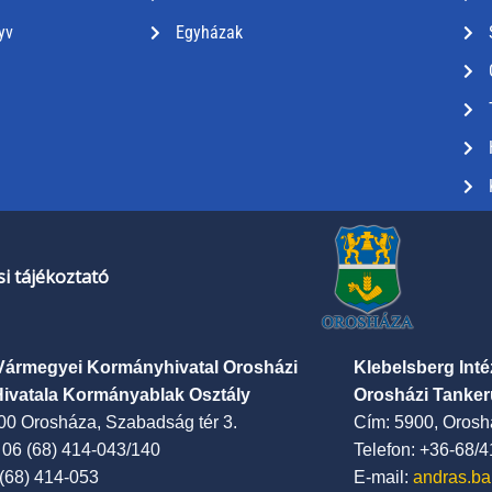
yv
Egyházak
i tájékoztató
Vármegyei Kormányhivatal Orosházi
Klebelsberg Int
Hivatala Kormányablak Osztály
Orosházi Tanker
00 Orosháza, Szabadság tér 3.
Cím: 5900, Oroshá
: 06 (68) 414-043/140
Telefon: +36-68/
 (68) 414-053
E-mail:
andras.ba