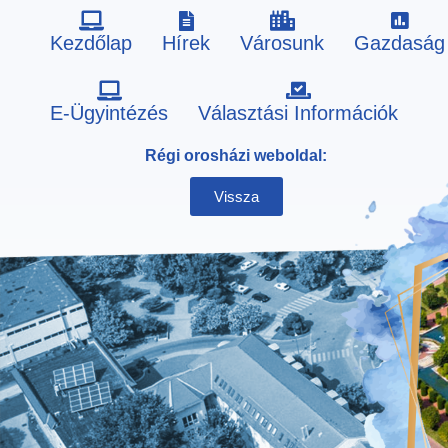
Kezdőlap
Hírek
Városunk
Gazdaság
Skip
E-Ügyintézés
Választási Információk
to
Régi orosházi weboldal:
content
Vissza