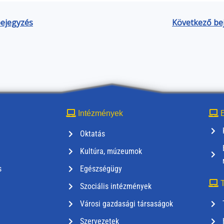
bejegyzés
Következő be
Intézmények
E
Oktatás
Kultúra, múzeumok
s
Egészségügy
T
Szociális intézmények
Városi gazdasági társaságok
Szervezetek