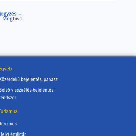
jegyzés →
Meghívó
gyéb
Közérdekű bejelentés, panasz
Belső visszaélés-bejelentési
rendszer
urizmus
Turizmus
Helyi értéktár