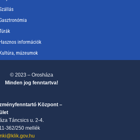
Szállás
Gasztronómia
Túrák
Hasznos információk
Kultúra, múzeumok
© 2023 – Orosháza
Minden jog fenntartva!
ézményfenntartó Központ –
ület
za Táncsics u. 2-4.
411-362/250 mellék
nki@klik.gov.hu