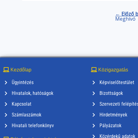
← Előző 
Meghívó
Kezdőlap
Közigazgatás
Ügyintézés
Képviselőtestület
Hivatalok, hatóságok
Bizottságok
Kapcsolat
Szervezeti felépíté
Számlaszámok
Hirdetmények
Hivatali telefonkönyv
Pályázatok
Közérdekű adatok