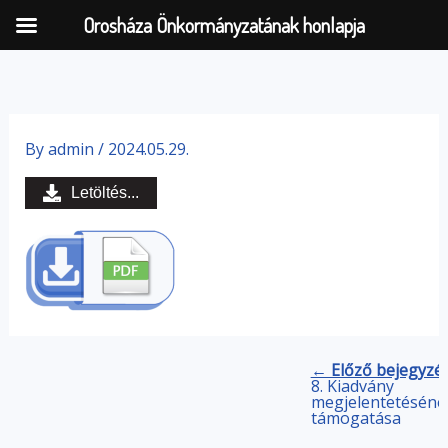
Orosháza Önkormányzatának honlapja
Skip
to
By
admin
/
2024.05.29.
content
Letöltés...
← Előző bejegyzé
8. Kiadvány
megjelentetéséne
támogatása