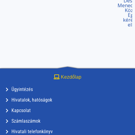
Desz
Menedz
Köz
Egy
kére
elb
Kezdőlap
Ügyintézés
Hivatalok, hatóságok
Kapcsolat
Számlaszámok
Hivatali telefonkönyv