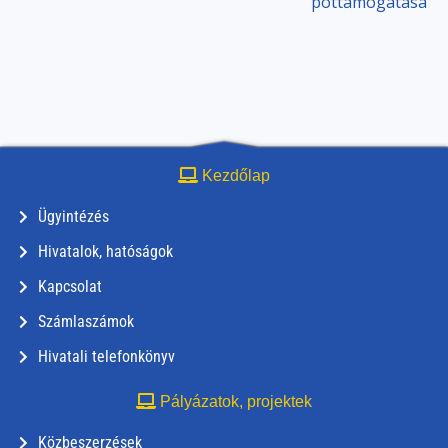
póttámogatása
Kezdőlap
Ügyintézés
Hivatalok, hatóságok
Kapcsolat
Számlaszámok
Hivatali telefonkönyv
Pályázatok, projektek
Közbeszerzések