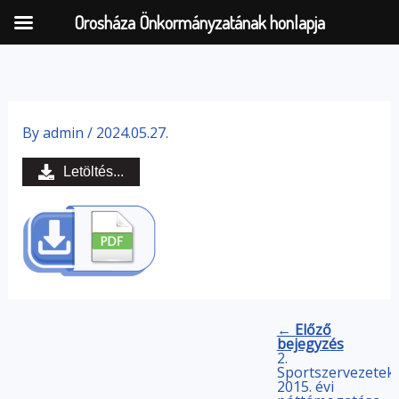
Orosháza Önkormányzatának honlapja
Skip
to
By
admin
/
2024.05.27.
content
Letöltés...
← Előző
bejegyzés
2.
Sportszervezetek
2015. évi