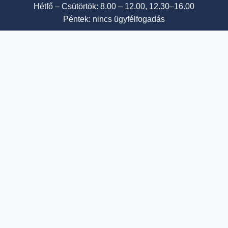
Hétfő – Csütörtök: 8.00 – 12.00, 12.30–16.00
Péntek: nincs ügyfélfogadás