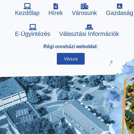
Kezdőlap
Hírek
Városunk
Gazdaság
Skip
E-Ügyintézés
Választási Információk
to
Régi orosházi weboldal:
content
Vissza