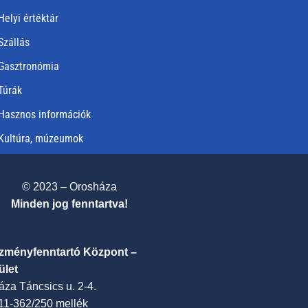
Helyi értéktár
Szállás
Gasztronómia
Túrák
Hasznos információk
Kultúra, múzeumok
© 2023 – Orosháza
Minden jog fenntartva!
ézményfenntartó Központ –
ület
za Táncsics u. 2-4.
411-362/250 mellék