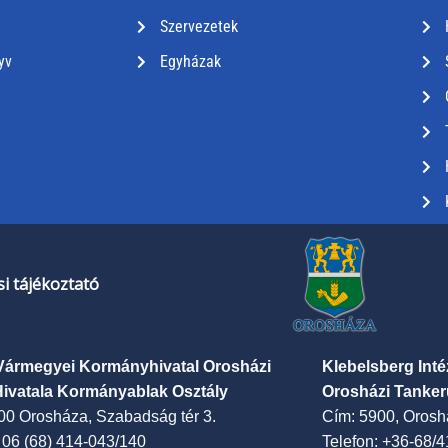
Szervezetek
yv
Egyházak
i tájékoztató
Vármegyei Kormányhivatal Orosházi
Klebelsberg Int
Hivatala Kormányablak Osztály
Orosházi Tanker
00 Orosháza, Szabadság tér 3.
Cím: 5900, Oroshá
: 06 (68) 414-043/140
Telefon: +36-68/