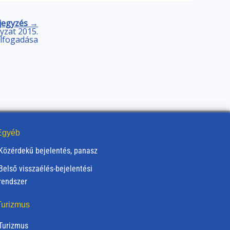
jegyzés →
zat 2015.
elfogadása
gyéb
Közérdekű bejelentés, panasz
Belső visszaélés-bejelentési
rendszer
urizmus
Turizmus