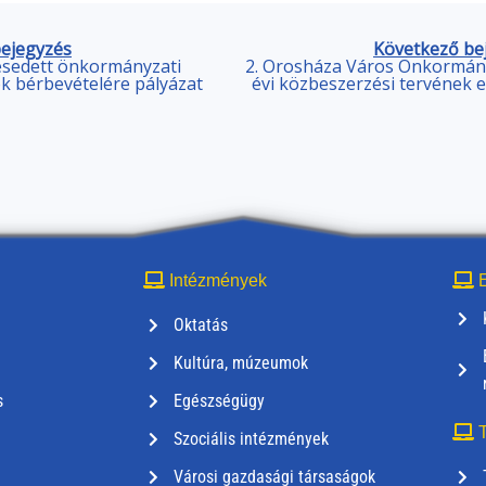
bejegyzés
Következő be
esedett önkormányzati
2. Orosháza Város Önkormány
k bérbevételére pályázat
évi közbeszerzési tervének 
Intézmények
E
Oktatás
Kultúra, múzeumok
s
Egészségügy
T
Szociális intézmények
Városi gazdasági társaságok