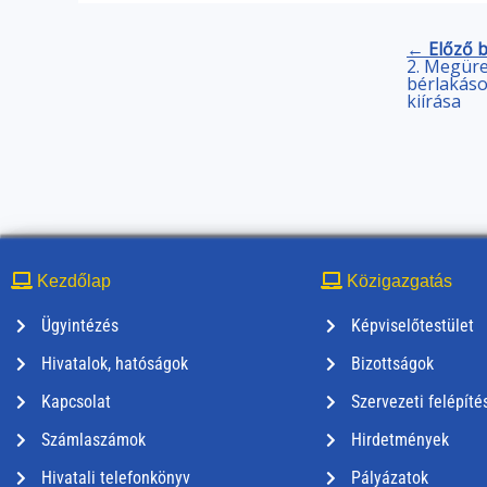
← Előző 
2. Megür
bérlakáso
kiírása
Kezdőlap
Közigazgatás
Ügyintézés
Képviselőtestület
Hivatalok, hatóságok
Bizottságok
Kapcsolat
Szervezeti felépíté
Számlaszámok
Hirdetmények
Hivatali telefonkönyv
Pályázatok