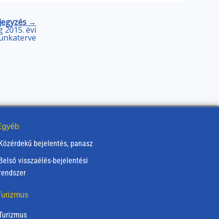
jegyzés →
g 2015. évi
unkaterve
gyéb
Közérdekű bejelentés, panasz
Belső visszaélés-bejelentési
rendszer
urizmus
Turizmus