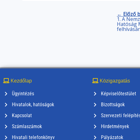
← Előző 
1. A Nemz
Hatóság M
felhívásá
Kezdőlap
Közigazgatás
Ügyintézés
Képviselőtestület
Hivatalok, hatóságok
Bizottságok
Kapcsolat
Szervezeti felépíté
Számlaszámok
Hirdetmények
Hivatali telefonkönyv
Pályázatok