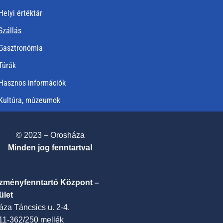
Helyi értéktár
Szállás
Gasztronómia
Túrák
Hasznos információk
Kultúra, múzeumok
© 2023 – Orosháza
Minden jog fenntartva!
ézményfenntartó Központ –
ület
za Táncsics u. 2-4.
411-362/250 mellék