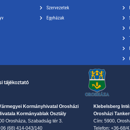
Szervezetek
yv
Egyházak
i tájékoztató
Vármegyei Kormányhivatal Orosházi
Klebelsberg Int
Hivatala Kormányablak Osztály
Orosházi Tanker
00 Orosháza, Szabadság tér 3.
Cím: 5900, Oroshá
: 06 (68) 414-043/140
Telefon: +36-68/