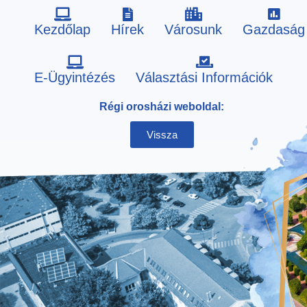
Kezdőlap
Hírek
Városunk
Gazdaság
Skip
E-Ügyintézés
Választási Információk
to
Régi orosházi weboldal:
content
Vissza