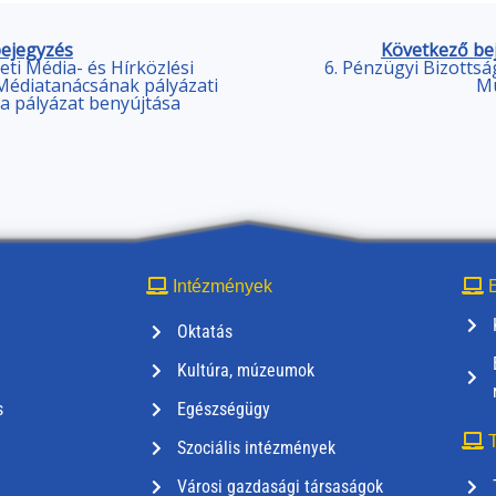
bejegyzés
Következő be
eti Média- és Hírközlési
6. Pénzügyi Bizottsá
édiatanácsának pályázati
M
ra pályázat benyújtása
Intézmények
E
Oktatás
Kultúra, múzeumok
s
Egészségügy
T
Szociális intézmények
Városi gazdasági társaságok