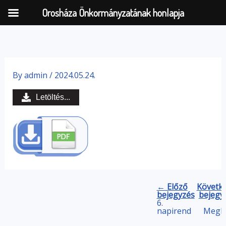
Orosháza Önkormányzatának honlapja
Skip
to
By
admin
/
2024.05.24.
content
Letöltés...
← Előző
Követk
bejegyzés
bejegy
6.
napirend
Megh