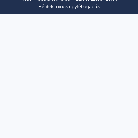
Péntek: nincs ügyfélfogadás