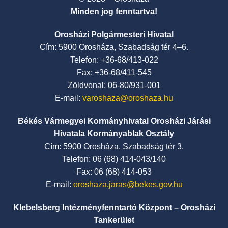
Minden jog fenntartva!
Orosházi Polgármesteri Hivatal
Cím: 5900 Orosháza, Szabadság tér 4–6.
Telefon: +36-68/413-022
Fax: +36-68/411-545
Zöldvonal: 06-80/931-001
E-mail:
varoshaza@oroshaza.hu
Békés Vármegyei Kormányhivatal Orosházi Járási
Hivatala Kormányablak Osztály
Cím: 5900 Orosháza, Szabadság tér 3.
Telefon: 06 (68) 414-043/140
Fax: 06 (68) 414-053
E-mail:
oroshaza.jaras@bekes.gov.hu
Klebelsberg Intézményfenntartó Központ – Orosházi
Tankerület