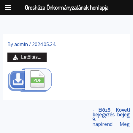
Orosháza Önkormányzatának honlapja
Skip
to
By
admin
/
2024.05.24.
content
Letöltés...
← Előző
Követk
bejegyzés
bejegy
9.
napirend
Megh