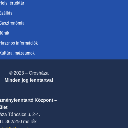
Helyi értéktár
Szállás
Gasztronómia
Túrák
Hasznos információk
Kultúra, múzeumok
© 2023 – Orosháza
Minden jog fenntartva!
ézményfenntartó Központ –
ület
za Táncsics u. 2-4.
411-362/250 mellék