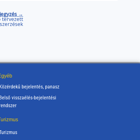
jegyzés →
 tervezett
szerzések
gyéb
Közérdekű bejelentés, panasz
Belső visszaélés-bejelentési
rendszer
urizmus
Turizmus