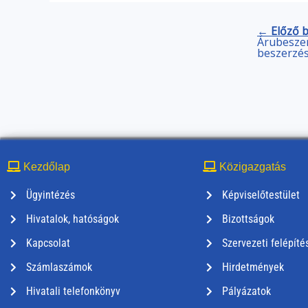
← Előző 
Árubeszer
beszerzé
Kezdőlap
Közigazgatás
Ügyintézés
Képviselőtestület
Hivatalok, hatóságok
Bizottságok
Kapcsolat
Szervezeti felépíté
Számlaszámok
Hirdetmények
Hivatali telefonkönyv
Pályázatok