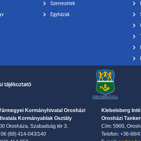
Szervezetek
yv
Egyházak
i tájékoztató
Vármegyei Kormányhivatal Orosházi
Klebelsberg Int
Hivatala Kormányablak Osztály
Orosházi Tanker
00 Orosháza, Szabadság tér 3.
Cím: 5900, Oroshá
: 06 (68) 414-043/140
Telefon: +36-68/