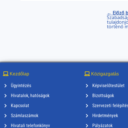
← Előző 
Szabadság
tulajdonj
történő 
Kezdőlap
Közigazgatás
Ügyintézés
Képviselőtestület
Hivatalok, hatóságok
Bizottságok
Kapcsolat
Szervezeti felépíté
Számlaszámok
Hirdetmények
Hivatali telefonkönyv
Pályázatok