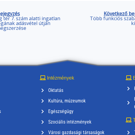
bejegyzés
Következő be
 tér 7. szám alatti ingatlan
Több funkciós szab
ogának adásvétel útján
k
megszerzése
Intézmények
E
Oktatás
Kultúra, múzeumok
s
Egészségügy
T
Szociális intézmények
Városi gazdasági társaságok