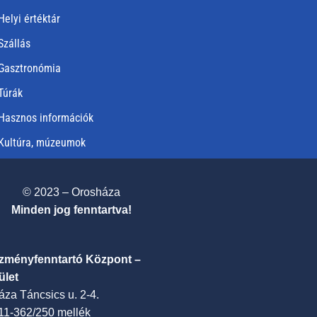
Helyi értéktár
Szállás
Gasztronómia
Túrák
Hasznos információk
Kultúra, múzeumok
© 2023 – Orosháza
Minden jog fenntartva!
ézményfenntartó Központ –
ület
za Táncsics u. 2-4.
411-362/250 mellék