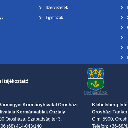
Szervezetek
yv
Egyházak
i tájékoztató
Vármegyei Kormányhivatal Orosházi
Klebelsberg Int
Hivatala Kormányablak Osztály
Orosházi Tanker
00 Orosháza, Szabadság tér 3.
Cím: 5900, Oroshá
: 06 (68) 414-043/140
Telefon: +36-68/