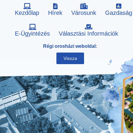
Kezdőlap
Hírek
Városunk
Gazdaság
Skip
E-Ügyintézés
Választási Információk
to
Régi orosházi weboldal:
content
Vissza