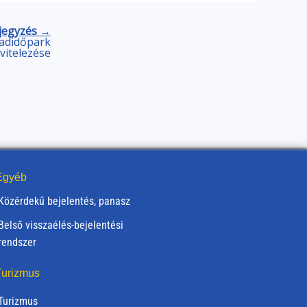
jegyzés →
adidőpark
ivitelezése
gyéb
Közérdekű bejelentés, panasz
Belső visszaélés-bejelentési
rendszer
urizmus
Turizmus