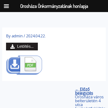
Orosháza Önkormányzatának honlapja
Skip
to
By
admin
/
2024.04.22.
content
Letöltés...
← Előző
bejegyzés
Orosháza város
belterületén 4
utca